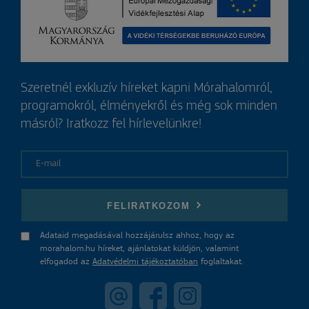
Szeretnél exkluzív híreket kapni Mórahalomról,
programokról, élményekről és még sok minden
másról? Iratkozz fel hírlevelünkre!
E-mail
FELIRATKOZOM
Adataid megadásával hozzájárulsz ahhoz, hogy az
morahalom.hu híreket, ajánlatokat küldjön, valamint
elfogadod az
Adatvédelmi tájékoztatóban
foglaltakat.