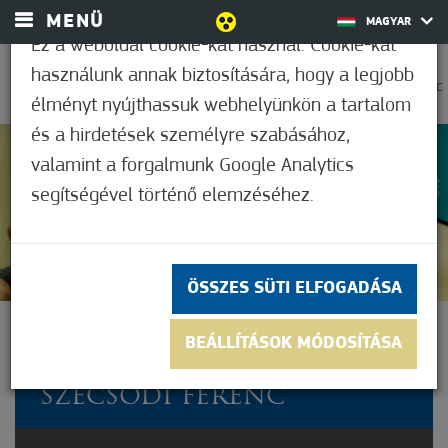
MENÜ
MAGYAR
Ez a weboldal cookie-kat használ. Cookie-kat
használunk annak biztosítására, hogy a legjobb
0
36,2°C
élményt nyújthassuk webhelyünkön a tartalom
és a hirdetések személyre szabásához,
valamint a forgalmunk Google Analytics
Nem értékelt
segítségével történő elemzéséhez.
ÖSSZES SÜTI ELFOGADÁSA
TÉRZENE PROGRAM -
BEÁLLÍTÁSOK MÓDOSÍTÁSA
BENEDEKFI ISTVÁN ÉS
SZECSŐDI FERENC