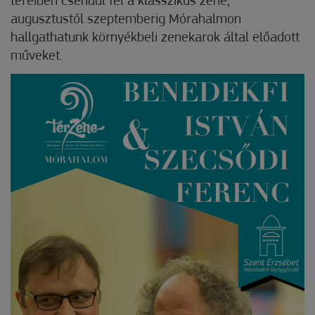
tereiben csendül fel a klasszikus zene,
augusztustól szeptemberig Mórahalmon
hallgathatunk környékbeli zenekarok által előadott
műveket.