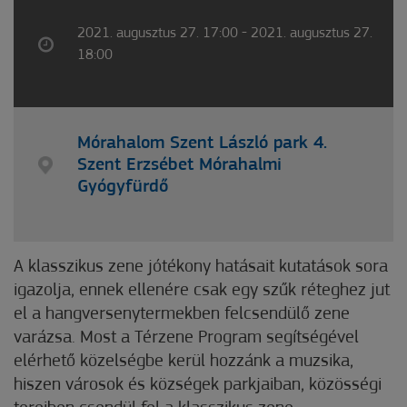
2021. augusztus 27. 17:00 - 2021. augusztus 27.
18:00
Mórahalom Szent László park 4.
Szent Erzsébet Mórahalmi
Gyógyfürdő
A klasszikus zene jótékony hatásait kutatások sora
igazolja, ennek ellenére csak egy szűk réteghez jut
el a hangversenytermekben felcsendülő zene
varázsa. Most a Térzene Program segítségével
elérhető közelségbe kerül hozzánk a muzsika,
hiszen városok és községek parkjaiban, közösségi