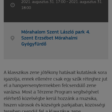
2021. augusztus 31. 17:00 - 2021. augusztus 31.
18:00
Mórahalom Szent László park 4.
Szent Erzsébet Mórahalmi
Gyógyfürdő
A klasszikus zene jótékony hatásait kutatások sora
igazolja, ennek ellenére csak egy szűk réteghez jut
el a hangversenytermekben felcsendülő zene
varázsa. Most a Térzene Program segítségével
elérhető közelségbe kerül hozzánk a muzsika,
hiszen városok és községek parkjaiban, közösségi
tereiben csendül fel a klasszikus zene,