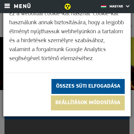
MENÜ
MAGYAR
Ez a weboldal cookie-kat használ. Cookie-kat
használunk annak biztosítására, hogy a legjobb
0
33,9°C
élményt nyújthassuk webhelyünkön a tartalom
és a hirdetések személyre szabásához,
valamint a forgalmunk Google Analytics
5
(1)
segítségével történő elemzéséhez.
ÖSSZES SÜTI ELFOGADÁSA
TÉRZENE PROGRAM - SUN
BEÁLLÍTÁSOK MÓDOSÍTÁSA
DOWN TRIO