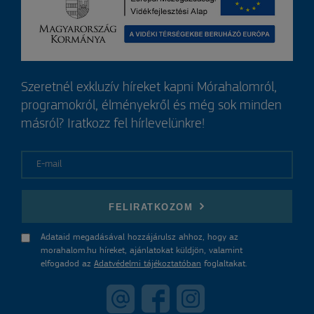
Szeretnél exkluzív híreket kapni Mórahalomról,
programokról, élményekről és még sok minden
másról? Iratkozz fel hírlevelünkre!
E-mail
FELIRATKOZOM
Adataid megadásával hozzájárulsz ahhoz, hogy az
morahalom.hu híreket, ajánlatokat küldjön, valamint
elfogadod az
Adatvédelmi tájékoztatóban
foglaltakat.