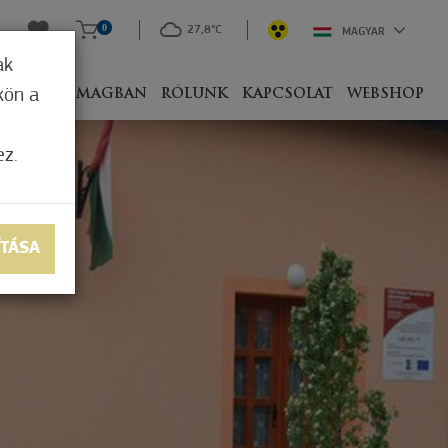
0
27,8°C
MAGYAR
ak
kön a
IVEL
CSOMAGBAN
RÓLUNK
KAPCSOLAT
WEBSHOP
ez.
ÍTÁSA