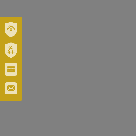
VÁROSUNK
ÉS
TÉRSÉGÜNK
SZT.
ERZSÉBET
GYÓGYFÜRDŐ
VÁROS-
ÉS
TURISZTIKAI
KÁRTYA
IRATKOZZON
FEL
HÍRLEVELÜNKRE