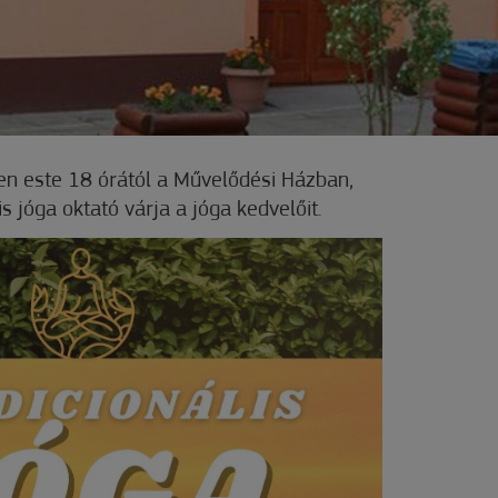
n este 18 órától a Művelődési Házban,
s jóga oktató várja a jóga kedvelőit.