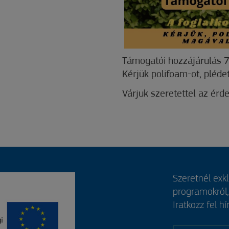
Támogatói hozzájárulás 7
Kérjük polifoam-ot, pléd
Várjuk szeretettel az érd
Szeretnél exk
programokról
Iratkozz fel hí