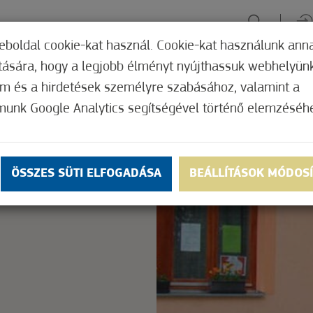
eboldal cookie-kat használ. Cookie-kat használunk ann
ítására, hogy a legjobb élményt nyújthassuk webhelyün
ÉLMÉNYSZERZÉS
ZÖLD FÓKUSZ
GYÓGYHELY
MERRE, M
om és a hirdetések személyre szabásához, valamint a
munk Google Analytics segítségével történő elemzéséh
Nem értékelt
ly.
OK
ÖSSZES SÜTI ELFOGADÁSA
BEÁLLÍTÁSOK MÓDOS