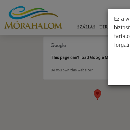
Ez a w
biztos
SZÁLLÁS
TERÍTÉKEN
tartal
forgal
This page can't load Google Maps correct
Do you own this website?