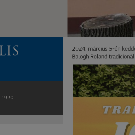
LIS
2024. március 5-én kedde
Balogh Roland tradicionáli
. 19:30