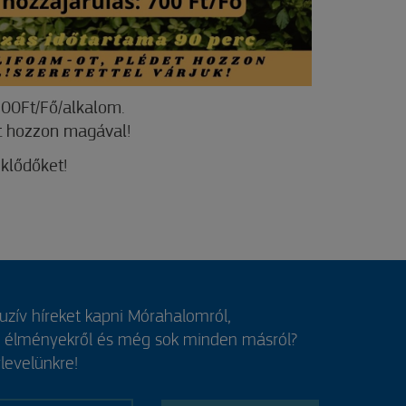
00Ft/Fő/alkalom.
et hozzon magával!
eklődőket!
luzív híreket kapni Mórahalomról,
, élményekről és még sok minden másról?
rlevelünkre!