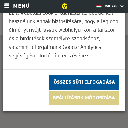
MENÜ
MAGYAR
Ez a weboldal cookie-kat használ. Cookie-kat
használunk annak biztosítására, hogy a legjobb
0
25,6°C
élményt nyújthassuk webhelyünkön a tartalom
és a hirdetések személyre szabásához,
valamint a forgalmunk Google Analytics
segítségével történő elemzéséhez.
This page can't load Google Maps correctly.
OK
Do you own this website?
ÖSSZES SÜTI ELFOGADÁSA
BEÁLLÍTÁSOK MÓDOSÍTÁSA