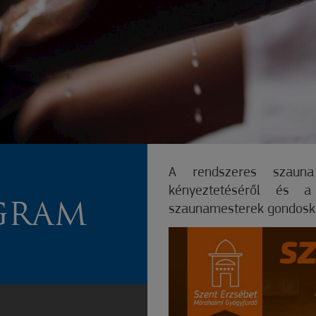
A rendszeres szaun
kényeztetéséről és a 
GRAM
szaunamesterek gondosk