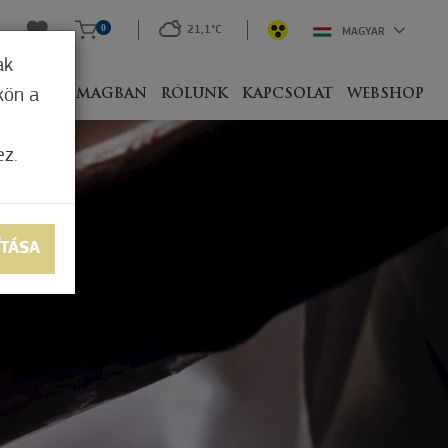
0
21,1°C
MAGYAR
ak
kön a
IVEL
CSOMAGBAN
RÓLUNK
KAPCSOLAT
WEBSHOP
ez.
ÍTÁSA