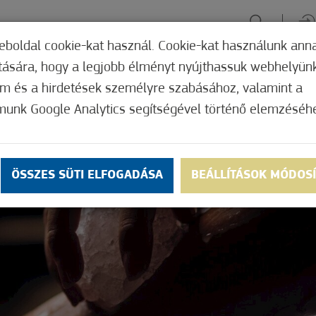
eboldal cookie-kat használ. Cookie-kat használunk ann
ítására, hogy a legjobb élményt nyújthassuk webhelyün
ÉLMÉNYSZERZÉS
ZÖLD FÓKUSZ
GYÓGYHELY
MERRE, M
om és a hirdetések személyre szabásához, valamint a
munk Google Analytics segítségével történő elemzéséh
ÖSSZES SÜTI ELFOGADÁSA
BEÁLLÍTÁSOK MÓDOS