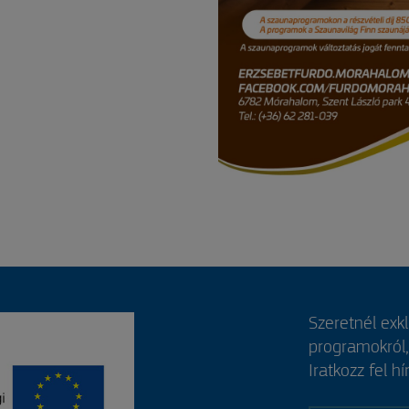
Szeretnél exk
programokról
Iratkozz fel hí