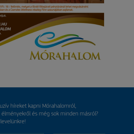
luzív híreket kapni Mórahalomról,
, élményekről és még sok minden másról?
rlevelünkre!