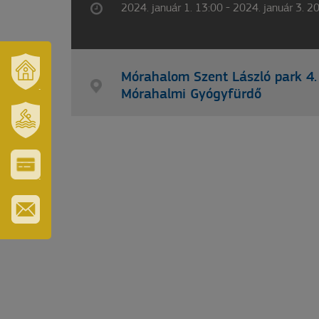
2024. január 1. 13:00 - 2024. január 3. 2
Mórahalom Szent László park 4.
Mórahalmi Gyógyfürdő
VÁROSUNK
ÉS
TÉRSÉGÜNK
SZT.
ERZSÉBET
GYÓGYFÜRDŐ
VÁROS-
ÉS
TURISZTIKAI
KÁRTYA
IRATKOZZON
FEL
HÍRLEVELÜNKRE