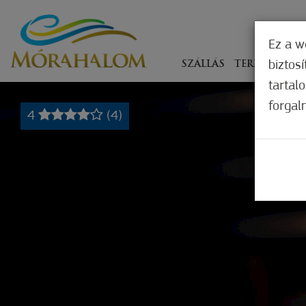
Ez a w
biztos
SZÁLLÁS
TERÍTÉKEN
tartal
forgal
4
(4)