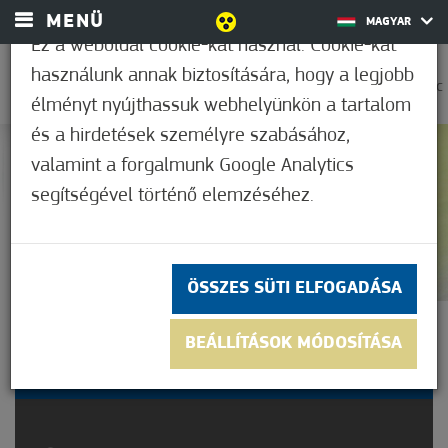
MENÜ
MAGYAR
Ez a weboldal cookie-kat használ. Cookie-kat
használunk annak biztosítására, hogy a legjobb
0
27,8°C
élményt nyújthassuk webhelyünkön a tartalom
és a hirdetések személyre szabásához,
valamint a forgalmunk Google Analytics
Nem értékelt
segítségével történő elemzéséhez.
ÖSSZES SÜTI ELFOGADÁSA
ÜLLÉSI NYÁRINDÍTÓ
BEÁLLÍTÁSOK MÓDOSÍTÁSA
FESZTIVÁL