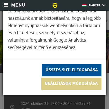
MENÜ
MAGYAR
Ez a weboldal cookie-kat használ. Cookie-kat
használunk annak biztosítására, hogy a legjobb
0
25,6°C
élményt nyújthassuk webhelyünkön a tartalom
és a hirdetések személyre szabásához,
valamint a forgalmunk Google Analytics
Nem értékelt
segítségével történő elemzéséhez.
ÖSSZES SÜTI ELFOGADÁSA
VADASPARKI HALLOWEEN
BEÁLLÍTÁSOK MÓDOSÍTÁSA
2024. október 31. 17:00 - 2024. október 31.