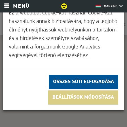
MENÜ
MAGYAR
Ez a weboldal cookie-kat használ. Cookie-kat
használunk annak biztosítására, hogy a legjobb
0
29,4°C
élményt nyújthassuk webhelyünkön a tartalom
és a hirdetések személyre szabásához,
valamint a forgalmunk Google Analytics
segítségével történő elemzéséhez.
This page can't load Google Maps correctly.
OK
Do you own this website?
ÖSSZES SÜTI ELFOGADÁSA
BEÁLLÍTÁSOK MÓDOSÍTÁSA