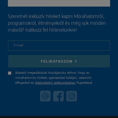
Szeretnél exkluzív híreket kapni Mórahalomról,
programokról, élményekről és még sok minden
másról? Iratkozz fel hírlevelünkre!
E-mail
FELIRATKOZOM
Adataid megadásával hozzájárulsz ahhoz, hogy az
morahalom.hu híreket, ajánlatokat küldjön, valamint
elfogadod az
Adatvédelmi tájékoztatóban
foglaltakat.