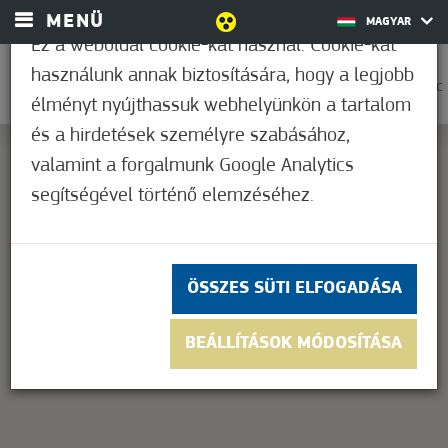
MENÜ
MAGYAR
Ez a weboldal cookie-kat használ. Cookie-kat
használunk annak biztosítására, hogy a legjobb
0
37,2°C
élményt nyújthassuk webhelyünkön a tartalom
és a hirdetések személyre szabásához,
valamint a forgalmunk Google Analytics
segítségével történő elemzéséhez.
This page can't load Google Maps correctly.
OK
Do you own this website?
ÖSSZES SÜTI ELFOGADÁSA
BEÁLLÍTÁSOK MÓDOSÍTÁSA