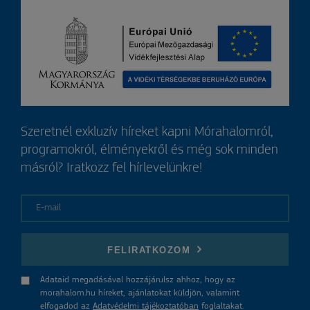
Szeretnél exkluzív híreket kapni Mórahalomról,
programokról, élményekről és még sok minden
másról? Iratkozz fel hírlevelünkre!
E-mail
FELIRATKOZOM
Adataid megadásával hozzájárulsz ahhoz, hogy az
morahalom.hu híreket, ajánlatokat küldjön, valamint
elfogadod az
Adatvédelmi tájékoztatóban
foglaltakat.