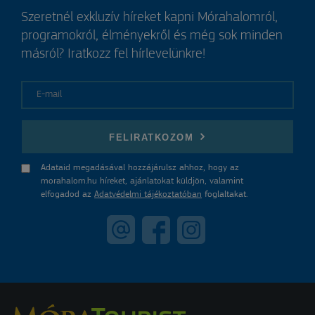
Szeretnél exkluzív híreket kapni Mórahalomról,
programokról, élményekről és még sok minden
másról? Iratkozz fel hírlevelünkre!
E-mail
FELIRATKOZOM
Adataid megadásával hozzájárulsz ahhoz, hogy az
morahalom.hu híreket, ajánlatokat küldjön, valamint
elfogadod az
Adatvédelmi tájékoztatóban
foglaltakat.