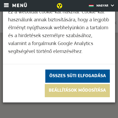
MENÜ
MAGYAR
Ez a weboldal cookie-kat használ. Cookie-kat
használunk annak biztosítására, hogy a legjobb
0
36,2°C
élményt nyújthassuk webhelyünkön a tartalom
és a hirdetések személyre szabásához,
valamint a forgalmunk Google Analytics
segítségével történő elemzéséhez.
This page can't load Google Maps correctly.
OK
Do you own this website?
ÖSSZES SÜTI ELFOGADÁSA
BEÁLLÍTÁSOK MÓDOSÍTÁSA