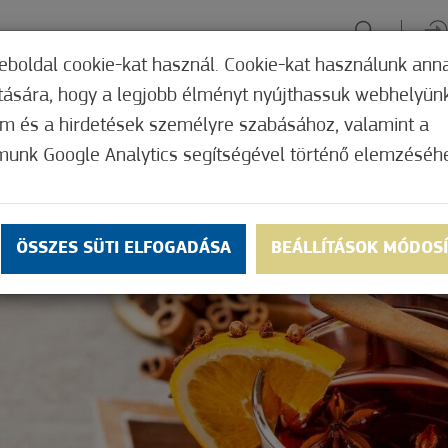
eboldal cookie-kat használ. Cookie-kat használunk ann
ítására, hogy a legjobb élményt nyújthassuk webhelyün
ÉLMÉNYSZERZÉS
ZÖLD FÓKUSZ
GYÓGYHELY
MERRE, M
om és a hirdetések személyre szabásához, valamint a
munk Google Analytics segítségével történő elemzéséh
ÖSSZES SÜTI ELFOGADÁSA
BEÁLLÍTÁSOK MÓDOS