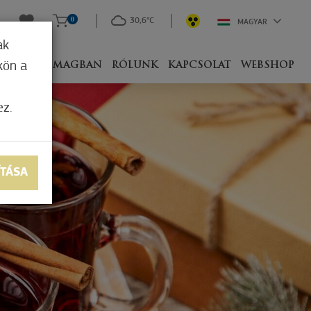
0
30,6°C
MAGYAR
ak
kön a
IVEL
CSOMAGBAN
RÓLUNK
KAPCSOLAT
WEBSHOP
ez.
ÍTÁSA