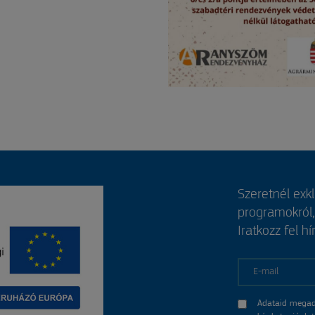
Szeretnél exk
programokról
Iratkozz fel hí
E-mail
Adataid megad