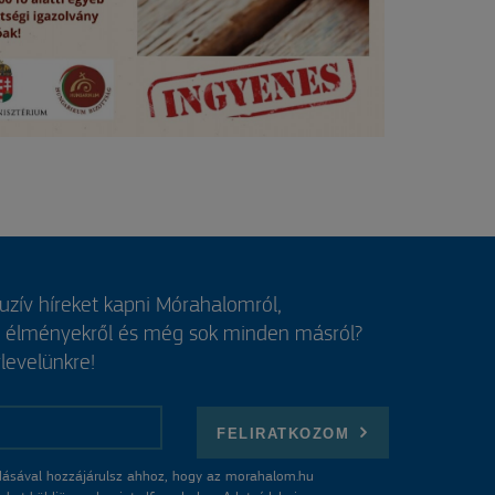
luzív híreket kapni Mórahalomról,
, élményekről és még sok minden másról?
rlevelünkre!
FELIRATKOZOM
ásával hozzájárulsz ahhoz, hogy az morahalom.hu