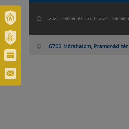
2021. október 30. 15:00 - 2021. október 
VÁROSUNK
ÉS
TÉRSÉGÜNK
6782 Mórahalom, Pramonád tér
SZT.
ERZSÉBET
GYÓGYFÜRDŐ
VÁROS-
ÉS
TURISZTIKAI
KÁRTYA
IRATKOZZON
FEL
HÍRLEVELÜNKRE