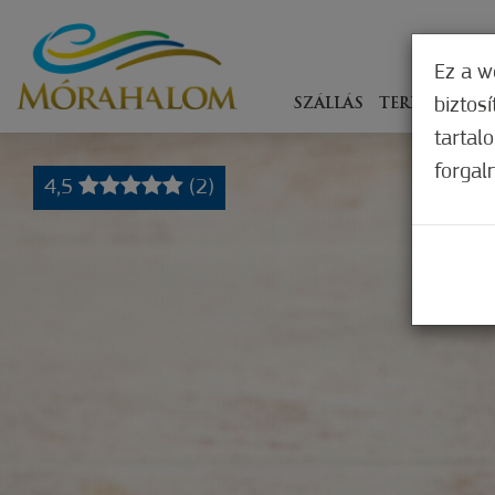
Ez a w
biztos
SZÁLLÁS
TERÍTÉKEN
tartal
forgal
4,5
(2)