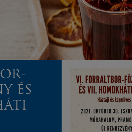
BOR-
Y ÉS
HÁTI