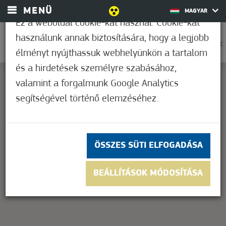
MENÜ
MAGYAR
Ez a weboldal cookie-kat használ. Cookie-kat
használunk annak biztosítására, hogy a legjobb
0
35,0°C
élményt nyújthassuk webhelyünkön a tartalom
és a hirdetések személyre szabásához,
valamint a forgalmunk Google Analytics
segítségével történő elemzéséhez.
This page can't load Google Maps correctly.
OK
Do you own this website?
ÖSSZES SÜTI ELFOGADÁSA
BEÁLLÍTÁSOK MÓDOSÍTÁSA