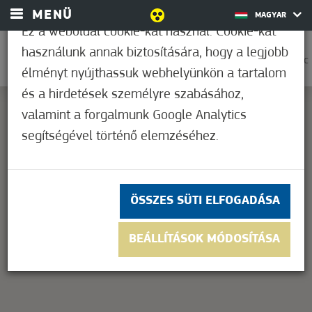
MENÜ
MAGYAR
Ez a weboldal cookie-kat használ. Cookie-kat
használunk annak biztosítására, hogy a legjobb
0
33,9°C
élményt nyújthassuk webhelyünkön a tartalom
és a hirdetések személyre szabásához,
valamint a forgalmunk Google Analytics
segítségével történő elemzéséhez.
This page can't load Google Maps correctly.
OK
Do you own this website?
ÖSSZES SÜTI ELFOGADÁSA
BEÁLLÍTÁSOK MÓDOSÍTÁSA