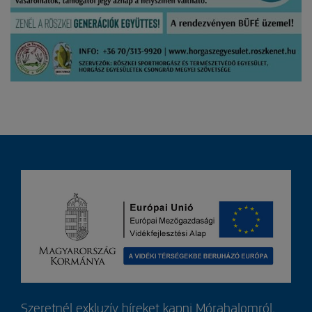
Szeretnél exkluzív híreket kapni Mórahalomról,