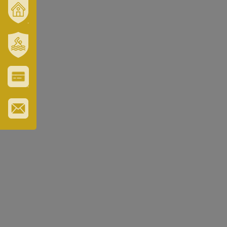
VÁROSUNK
ÉS
TÉRSÉGÜNK
SZT.
ERZSÉBET
GYÓGYFÜRDŐ
VÁROS-
ÉS
TURISZTIKAI
KÁRTYA
IRATKOZZON
FEL
HÍRLEVELÜNKRE