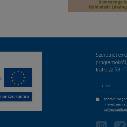
Szeretnél exk
programokról
Iratkozz fel hí
E-mail
Adataid megad
híreket, ajánl
tájékoztatóban