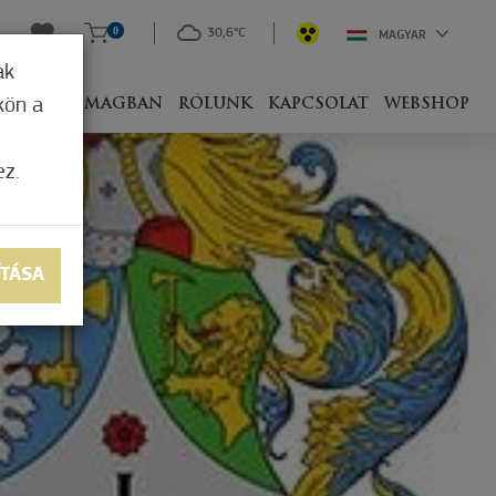
0
30,6°C
MAGYAR
ak
kön a
IVEL
CSOMAGBAN
RÓLUNK
KAPCSOLAT
WEBSHOP
ez.
ÍTÁSA