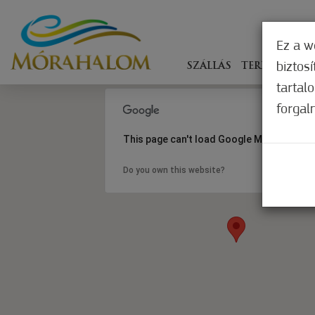
Ez a w
biztos
SZÁLLÁS
TERÍTÉKEN
tartal
forgal
This page can't load Google Maps correct
Do you own this website?