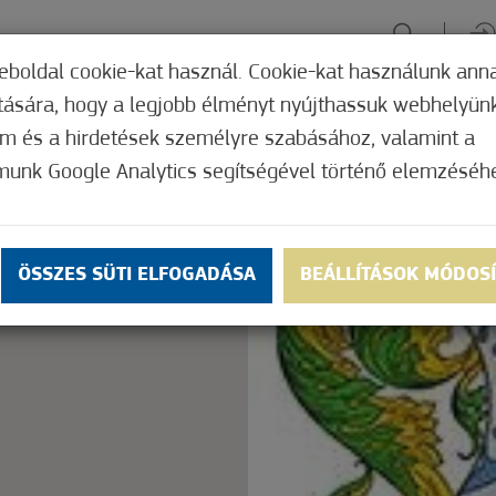
eboldal cookie-kat használ. Cookie-kat használunk ann
ítására, hogy a legjobb élményt nyújthassuk webhelyün
ÉLMÉNYSZERZÉS
ZÖLD FÓKUSZ
GYÓGYHELY
MERRE, M
om és a hirdetések személyre szabásához, valamint a
munk Google Analytics segítségével történő elemzéséh
Nem értékelt
ly.
OK
ÖSSZES SÜTI ELFOGADÁSA
BEÁLLÍTÁSOK MÓDOS