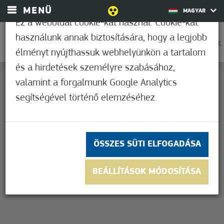
MENÜ
MAGYAR
Ez a weboldal cookie-kat használ. Cookie-kat
használunk annak biztosítására, hogy a legjobb
0
25,6°C
élményt nyújthassuk webhelyünkön a tartalom
és a hirdetések személyre szabásához,
valamint a forgalmunk Google Analytics
segítségével történő elemzéséhez.
This page can't load Google Maps correctly.
OK
Do you own this website?
ÖSSZES SÜTI ELFOGADÁSA
BEÁLLÍTÁSOK MÓDOSÍTÁSA