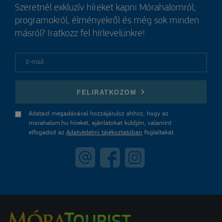
Szeretnél exkluzív híreket kapni Mórahalomról,
programokról, élményekről és még sok minden
másról? Iratkozz fel hírlevelünkre!
E-mail
FELIRATKOZOM
Adataid megadásával hozzájárulsz ahhoz, hogy az
morahalom.hu híreket, ajánlatokat küldjön, valamint
elfogadod az
Adatvédelmi tájékoztatóban
foglaltakat.