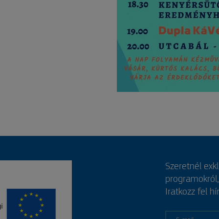
Szeretnél exk
programokról
Iratkozz fel hí