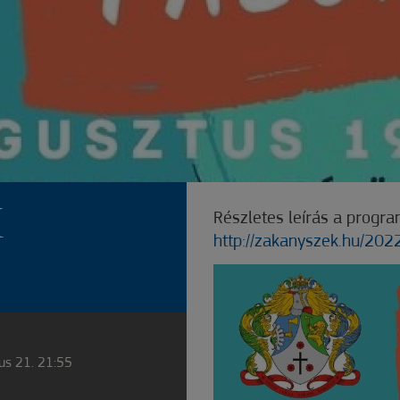
I
Részletes leírás a program
http://zakanyszek.hu/202
us 21. 21:55