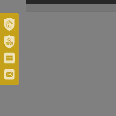
VÁROSUNK
ÉS
TÉRSÉGÜNK
SZT.
ERZSÉBET
GYÓGYFÜRDŐ
VÁROS-
ÉS
TURISZTIKAI
KÁRTYA
IRATKOZZON
FEL
HÍRLEVELÜNKRE