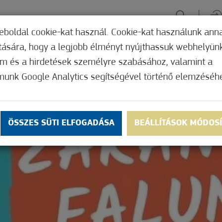
eboldal cookie-kat használ. Cookie-kat használunk ann
ítására, hogy a legjobb élményt nyújthassuk webhelyün
ÉLMÉNYSZERZÉS
ZÖLD FÓKUSZ
GYÓGYHELY
MERRE, M
om és a hirdetések személyre szabásához, valamint a
munk Google Analytics segítségével történő elemzéséh
ÖSSZES SÜTI ELFOGADÁSA
BEÁLLÍTÁSOK MÓDOS