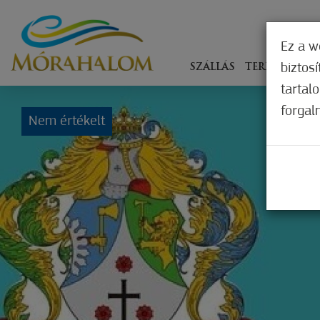
Ez a w
biztos
SZÁLLÁS
TERÍTÉKEN
tartal
forgal
Nem értékelt