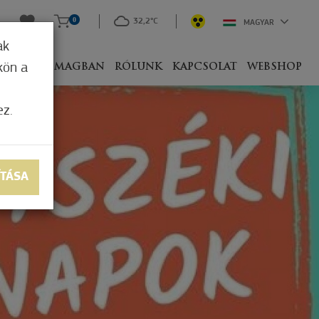
0
32,2°C
MAGYAR
ak
kön a
IVEL
CSOMAGBAN
RÓLUNK
KAPCSOLAT
WEBSHOP
ez.
ÍTÁSA