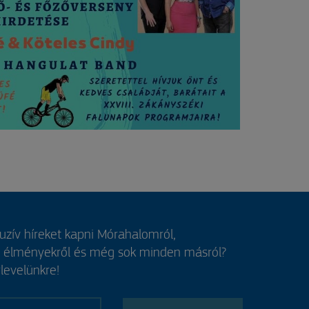
luzív híreket kapni Mórahalomról,
, élményekről és még sok minden másról?
rlevelünkre!