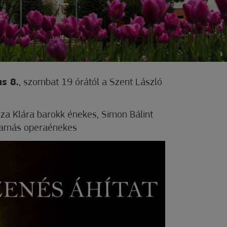
us 8.
, szombat 19 órától a Szent László
a Klára barokk énekes, Simon Bálint
Tamás operaénekes