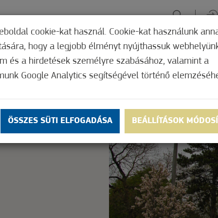
eboldal cookie-kat használ. Cookie-kat használunk ann
ítására, hogy a legjobb élményt nyújthassuk webhelyün
ÉLMÉNYSZERZÉS
ZÖLD FÓKUSZ
GYÓGYHELY
MERRE, M
om és a hirdetések személyre szabásához, valamint a
munk Google Analytics segítségével történő elemzéséh
Nem értékelt
ly.
OK
ÖSSZES SÜTI ELFOGADÁSA
BEÁLLÍTÁSOK MÓDOS