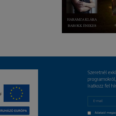
Szeretnél exk
programokról
Iratkozz fel hí
E-mail
Adataid megad