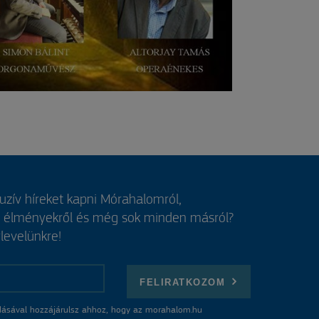
luzív híreket kapni Mórahalomról,
, élményekről és még sok minden másról?
rlevelünkre!
FELIRATKOZOM
ásával hozzájárulsz ahhoz, hogy az morahalom.hu