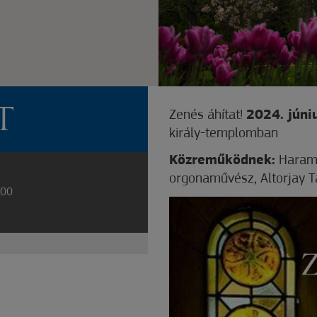
T
Zenés áhítat!
2024. júni
király-templomban
Közreműködnek:
Haramz
orgonaművész, Altorjay 
:00