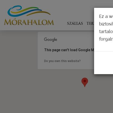
Ez a w
biztos
SZÁLLÁS
TERÍTÉKEN
tartal
forgal
This page can't load Google Maps correct
Do you own this website?