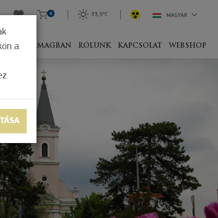
0
33,9°C
MAGYAR
ak
kön a
IVEL
CSOMAGBAN
RÓLUNK
KAPCSOLAT
WEBSHOP
ez.
ÍTÁSA