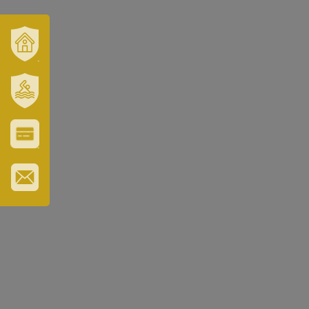
VÁROSUNK
ÉS
TÉRSÉGÜNK
SZT.
ERZSÉBET
GYÓGYFÜRDŐ
VÁROS-
ÉS
TURISZTIKAI
KÁRTYA
IRATKOZZON
FEL
HÍRLEVELÜNKRE