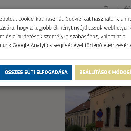
eboldal cookie-kat használ. Cookie-kat használunk ann
ítására, hogy a legjobb élményt nyújthassuk webhelyün
ÉLMÉNYSZERZÉS
ZÖLD FÓKUSZ
GYÓGYHELY
MERRE, M
om és a hirdetések személyre szabásához, valamint a
munk Google Analytics segítségével történő elemzéséh
Nem értékelt
ly.
OK
ÖSSZES SÜTI ELFOGADÁSA
BEÁLLÍTÁSOK MÓDOS