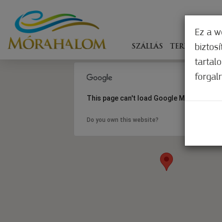
Ez a w
biztos
SZÁLLÁS
TERÍTÉKEN
tartal
forgal
This page can't load Google Maps correct
Do you own this website?