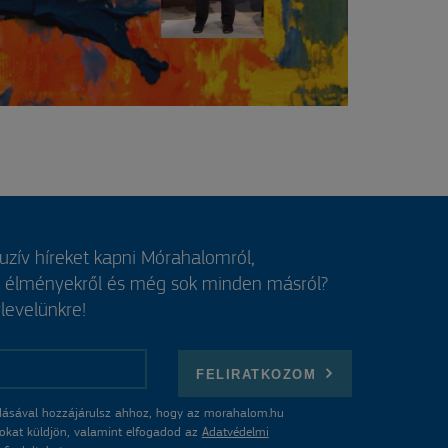
luzív híreket kapni Mórahalomról,
, élményekről és még sok minden másról?
rlevelünkre!
FELIRATKOZOM
ásával hozzájárulsz ahhoz, hogy az morahalom.hu
atokat küldjön, valamint elfogadod az
Adatvédelmi