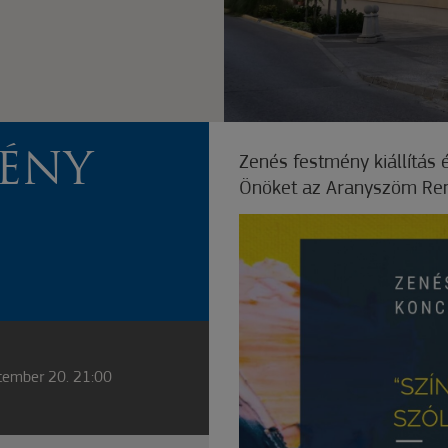
MÉNY
Zenés festmény kiállítás és
Önöket az Aranyszöm Re
tember 20. 21:00