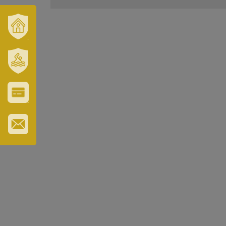
VÁROSUNK
ÉS
TÉRSÉGÜNK
SZT.
ERZSÉBET
GYÓGYFÜRDŐ
VÁROS-
ÉS
TURISZTIKAI
KÁRTYA
IRATKOZZON
FEL
HÍRLEVELÜNKRE