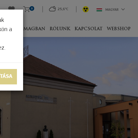
0
25,6°C
MAGYAR
ak
kön a
IVEL
CSOMAGBAN
RÓLUNK
KAPCSOLAT
WEBSHOP
ez.
ÍTÁSA