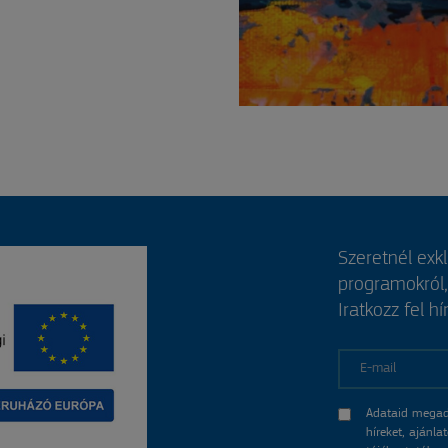
Szeretnél exk
programokról
Iratkozz fel hí
E-mail
Adataid megad
híreket, ajánl