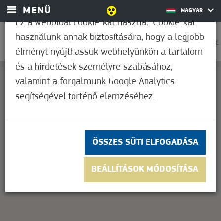
MENÜ
MAGYAR
Ez a weboldal cookie-kat használ. Cookie-kat
használunk annak biztosítására, hogy a legjobb
0
37,2°C
élményt nyújthassuk webhelyünkön a tartalom
és a hirdetések személyre szabásához,
valamint a forgalmunk Google Analytics
segítségével történő elemzéséhez.
This page can't load Google Maps correctly.
OK
Do you own this website?
ÖSSZES SÜTI ELFOGADÁSA
BEÁLLÍTÁSOK MÓDOSÍTÁSA