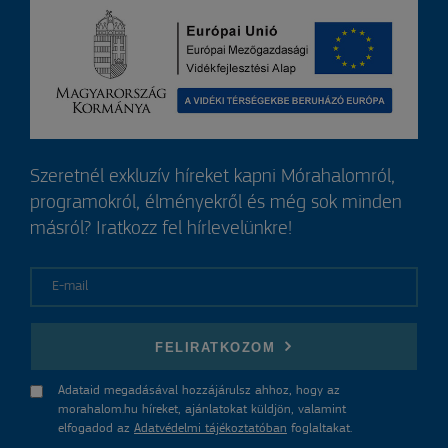
Szeretnél exkluzív híreket kapni Mórahalomról,
programokról, élményekről és még sok minden
másról? Iratkozz fel hírlevelünkre!
E-mail
FELIRATKOZOM
Adataid megadásával hozzájárulsz ahhoz, hogy az
morahalom.hu híreket, ajánlatokat küldjön, valamint
elfogadod az
Adatvédelmi tájékoztatóban
foglaltakat.