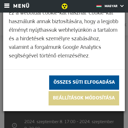
MENÜ
MAGYAR
Ez a weboldal cookie-kat használ. Cookie-kat
használunk annak biztosítására, hogy a legjobb
0
18,9°C
élményt nyújthassuk webhelyünkön a tartalom
és a hirdetések személyre szabásához,
valamint a forgalmunk Google Analytics
Nem értékelt
segítségével történő elemzéséhez.
ÖSSZES SÜTI ELFOGADÁSA
ZENÉS PIKNIK
BEÁLLÍTÁSOK MÓDOSÍTÁSA
2024. szeptember 8. 17:00 - 2024. szeptember