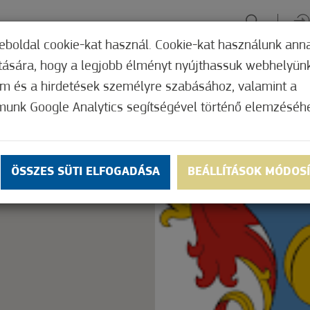
eboldal cookie-kat használ. Cookie-kat használunk ann
ítására, hogy a legjobb élményt nyújthassuk webhelyün
ÉLMÉNYSZERZÉS
ZÖLD FÓKUSZ
GYÓGYHELY
MERRE, M
om és a hirdetések személyre szabásához, valamint a
munk Google Analytics segítségével történő elemzéséh
Nem értékelt
ly.
OK
ÖSSZES SÜTI ELFOGADÁSA
BEÁLLÍTÁSOK MÓDOS