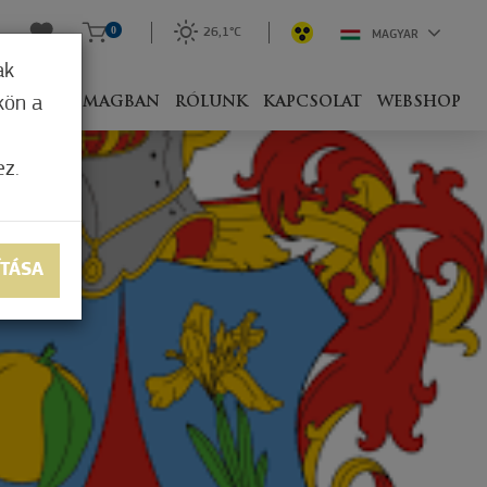
0
26,1°C
MAGYAR
ak
kön a
IVEL
CSOMAGBAN
RÓLUNK
KAPCSOLAT
WEBSHOP
ez.
ÍTÁSA