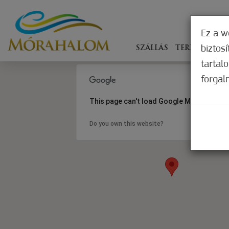
Ez a w
biztos
SZÁLLÁS
TERÍTÉKEN
tartal
forgal
This page can't load Google Maps correct
Do you own this website?