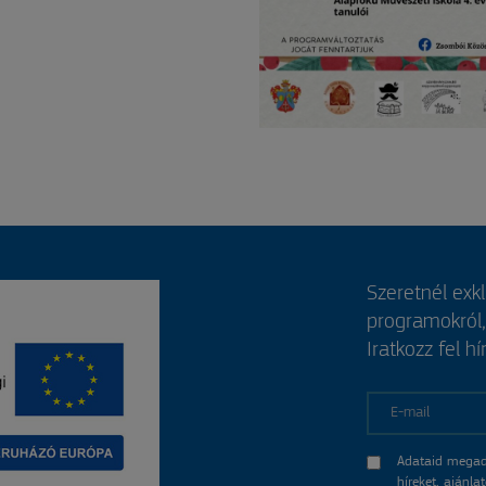
Szeretnél exk
programokról
Iratkozz fel hí
E-mail
Adataid megad
híreket, ajánl