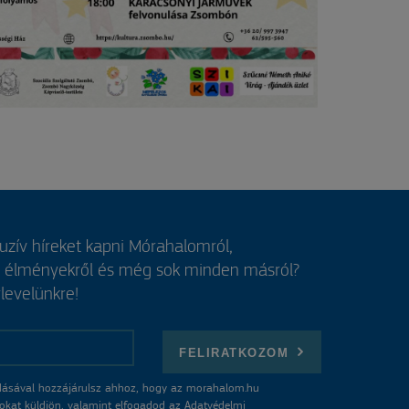
luzív híreket kapni Mórahalomról,
, élményekről és még sok minden másról?
rlevelünkre!
FELIRATKOZOM
ásával hozzájárulsz ahhoz, hogy az morahalom.hu
atokat küldjön, valamint elfogadod az
Adatvédelmi