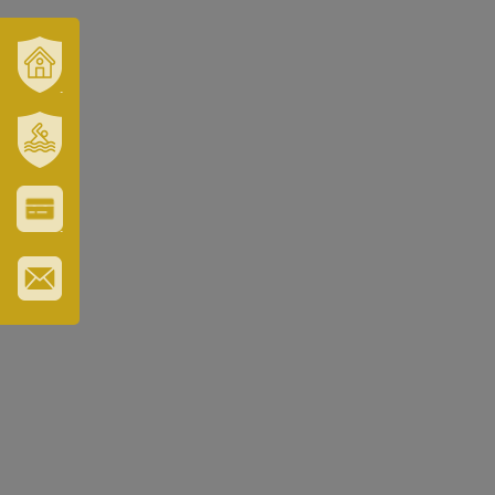
VÁROSUNK
ÉS
TÉRSÉGÜNK
SZT.
ERZSÉBET
GYÓGYFÜRDŐ
VÁROS-
ÉS
TURISZTIKAI
KÁRTYA
IRATKOZZON
FEL
HÍRLEVELÜNKRE