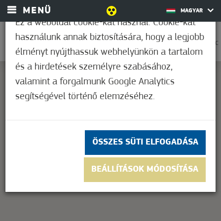
MENÜ
MAGYAR
Ez a weboldal cookie-kat használ. Cookie-kat
használunk annak biztosítására, hogy a legjobb
0
33,9°C
élményt nyújthassuk webhelyünkön a tartalom
és a hirdetések személyre szabásához,
valamint a forgalmunk Google Analytics
segítségével történő elemzéséhez.
This page can't load Google Maps correctly.
OK
Do you own this website?
ÖSSZES SÜTI ELFOGADÁSA
BEÁLLÍTÁSOK MÓDOSÍTÁSA