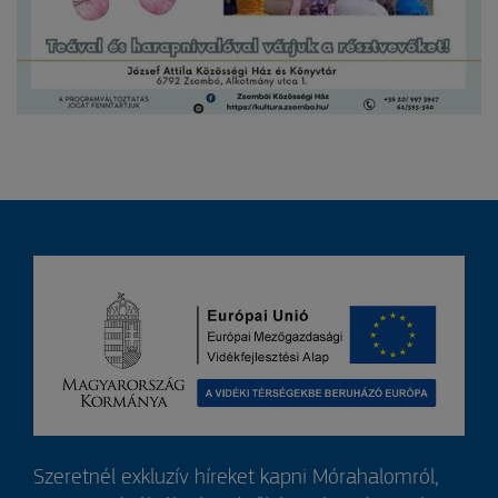
Szeretnél exkluzív híreket kapni Mórahalomról,