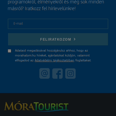
programokról, élményekről és még sok minden
másról? Iratkozz fel hírlevelünkre!
E-mail
FELIRATKOZOM
Adataid megadásával hozzájárulsz ahhoz, hogy az
morahalom.hu híreket, ajánlatokat küldjön, valamint
elfogadod az
Adatvédelmi tájékoztatóban
foglaltakat.