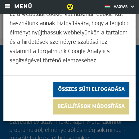
MENÜ
MAGYAR
Ez a weboldal cookie-kat használ. Cookie-kat
használunk annak biztosítására, hogy a legjobb
0
33,9°C
élményt nyújthassuk webhelyünkön a tartalom
és a hirdetések személyre szabásához,
valamint a forgalmunk Google Analytics
segítségével történő elemzéséhez.
ÖSSZES SÜTI ELFOGADÁSA
BEÁLLÍTÁSOK MÓDOSÍTÁSA
Szeretnél exkluzív híreket kapni Mórahalomról,
programokról, élményekről és még sok minden
másról? Iratkozz fel hírlevelünkre!