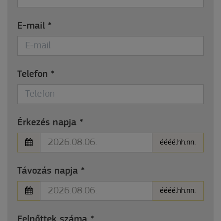
E-mail
*
Telefon
*
Érkezés napja
*
éééé.hh.nn.
Távozás napja
*
éééé.hh.nn.
Felnőttek száma
*