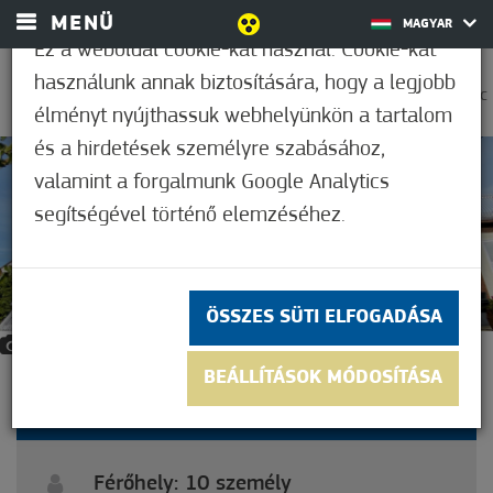
MENÜ
MAGYAR
Ez a weboldal cookie-kat használ. Cookie-kat
használunk annak biztosítására, hogy a legjobb
0
38,9°C
élményt nyújthassuk webhelyünkön a tartalom
és a hirdetések személyre szabásához,
valamint a forgalmunk Google Analytics
segítségével történő elemzéséhez.
ÖSSZES SÜTI ELFOGADÁSA
9
BEÁLLÍTÁSOK MÓDOSÍTÁSA
MÓRELAX VENDÉGHÁZ
Férőhely: 10 személy