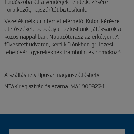
kávégéppel, mikrohullámú sütővel ellátott tágas
ebédlővel és közös nappalival TV-vel. Két
fürdőszoba áll a vendégek rendelkezésére.
Törölközőt, hajszárítót biztosítunk.
Vezeték nélküli internet elérhető. Külön kérésre
etetőszéket, babaágyat biztosítunk, játéksarok a
közös nappaliban. Napozóterasz az erkélyen. A
füvesített udvaron, kerti kiülőnkben grillezési
lehetőség, gyerekeknek trambulin és homokozó.
A szálláshely típusa: magánszálláshely
NTAK regisztrációs száma: MA19008224