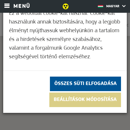
MENÜ
MAGYAR
Ez a weboldal cookie-kat használ. Cookie-kat
használunk annak biztosítására, hogy a legjobb
0
36,2°C
élményt nyújthassuk webhelyünkön a tartalom
és a hirdetések személyre szabásához,
valamint a forgalmunk Google Analytics
segítségével történő elemzéséhez.
This page can't load Google Maps correctly.
OK
Do you own this website?
ÖSSZES SÜTI ELFOGADÁSA
BEÁLLÍTÁSOK MÓDOSÍTÁSA