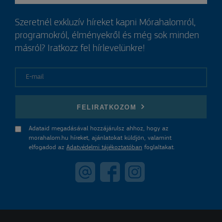
Szeretnél exkluzív híreket kapni Mórahalomról,
programokról, élményekről és még sok minden
másról? Iratkozz fel hírlevelünkre!
E-mail
FELIRATKOZOM
Adataid megadásával hozzájárulsz ahhoz, hogy az
morahalom.hu híreket, ajánlatokat küldjön, valamint
elfogadod az
Adatvédelmi tájékoztatóban
foglaltakat.