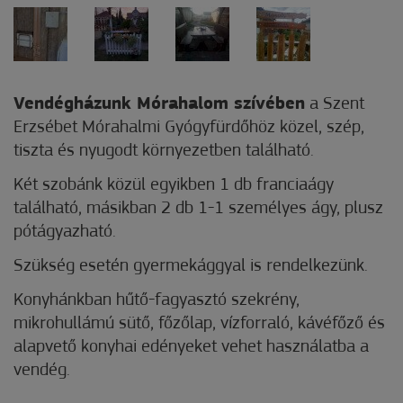
Vendégházunk Mórahalom szívében
a Szent
Erzsébet Mórahalmi Gyógyfürdőhöz közel, szép,
tiszta és nyugodt környezetben található.
Két szobánk közül egyikben 1 db franciaágy
található, másikban 2 db 1-1 személyes ágy, plusz
pótágyazható.
Szükség esetén gyermekággyal is rendelkezünk.
Konyhánkban hűtő-fagyasztó szekrény,
mikrohullámú sütő, főzőlap, vízforraló, kávéfőző és
alapvető konyhai edényeket vehet használatba a
vendég.