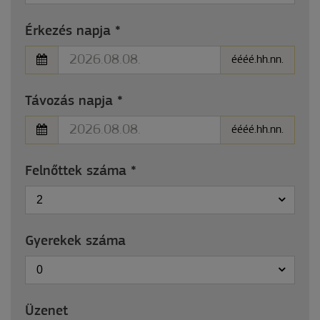
Érkezés napja
*
éééé.hh.nn.
Távozás napja
*
éééé.hh.nn.
Felnőttek száma
*
2
Gyerekek száma
0
Üzenet