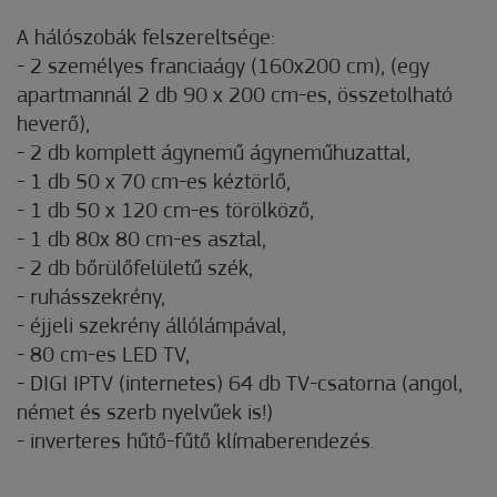
A hálószobák felszereltsége:
- 2 személyes franciaágy (160x200 cm), (egy
apartmannál 2 db 90 x 200 cm-es, összetolható
heverő),
- 2 db komplett ágynemű ágyneműhuzattal,
- 1 db 50 x 70 cm-es kéztörlő,
- 1 db 50 x 120 cm-es törölköző,
- 1 db 80x 80 cm-es asztal,
- 2 db bőrülőfelületű szék,
- ruhásszekrény,
- éjjeli szekrény állólámpával,
- 80 cm-es LED TV,
- DIGI IPTV (internetes) 64 db TV-csatorna (angol,
német és szerb nyelvűek is!)
- inverteres hűtő-fűtő klímaberendezés.