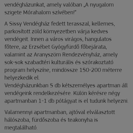
vendégházunkat, amely valóban „A nyugalom
szigete Mórahalom szívében!”
A Sissy Vendégház fedett terasszal, kellemes,
parkosított zöld környezetben várja kedves
vendégeit. Innen a város virágos, hangulatos
főtere, az Erzsébet Gyógyfürdő főbejárata,
valamint az Aranyszöm Rendezvényház, amely
sok-sok szabadtéri kulturális és szórakoztató
program helyszíne, mindössze 150-200 méterre
helyezkedik el.
Vendégházunkban 5 db kétszemélyes apartman áll
vendégeink rendelkezésére. Külön kérésre négy
apartmanban 1-1 db pótágyat is el tudunk helyezni.
Valamennyi apartmanban, ajtóval elválasztott
hálószoba, fürdőszoba és teakonyha is
megtalálható.