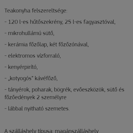
Teakonyha felszereltsége:
- 120 l-es hűtőszekrény, 25 l-es fagyasztóval,
- mikrohullámú sütő,
- kerámia főzőlap, két főzőzónával,
- elektromos vízforraló,
- kenyérpirító,
- „kotyogós” kávéfőző,
- tányérok, poharak, bögrék, evőeszközök, sütő és
főzőedények 2 személyre
- lábbal nyitható szemetes.
A szálláshely típusa: magánszálláshely