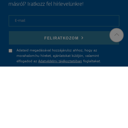
másról? Iratkozz fel hírlevelünkre!
E-mail
FELIRATKOZOM
Adataid megadásával hozzájárulsz ahhoz, hogy az
morahalom.hu híreket, ajánlatokat küldjön, valamint
elfogadod az
Adatvédelmi tájékoztatóban
foglaltakat.