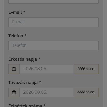
E-mail
*
Telefon
*
Érkezés napja
*
éééé.hh.nn.
Távozás napja
*
éééé.hh.nn.
Felnőttek száma
*