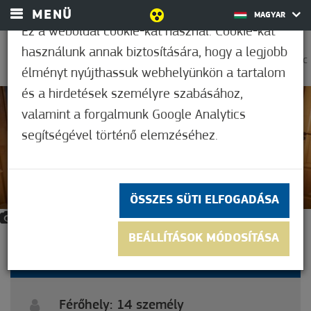
MENÜ
MAGYAR
Ez a weboldal cookie-kat használ. Cookie-kat
használunk annak biztosítására, hogy a legjobb
0
38,9°C
élményt nyújthassuk webhelyünkön a tartalom
és a hirdetések személyre szabásához,
valamint a forgalmunk Google Analytics
segítségével történő elemzéséhez.
ÖSSZES SÜTI ELFOGADÁSA
31
BEÁLLÍTÁSOK MÓDOSÍTÁSA
SISSY VENDÉGHÁZ
Férőhely: 14 személy