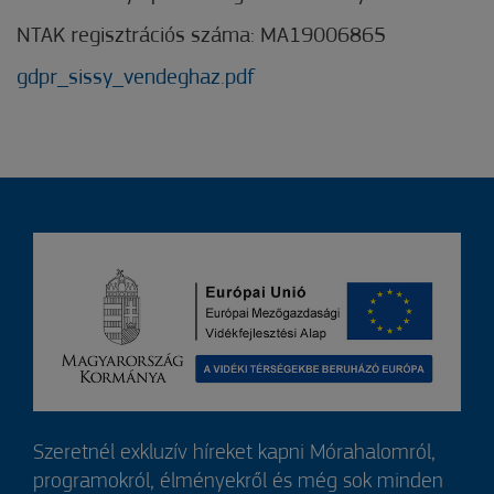
NTAK regisztrációs száma: MA19006865
gdpr_sissy_vendeghaz.pdf
Szeretnél exkluzív híreket kapni Mórahalomról,
programokról, élményekről és még sok minden