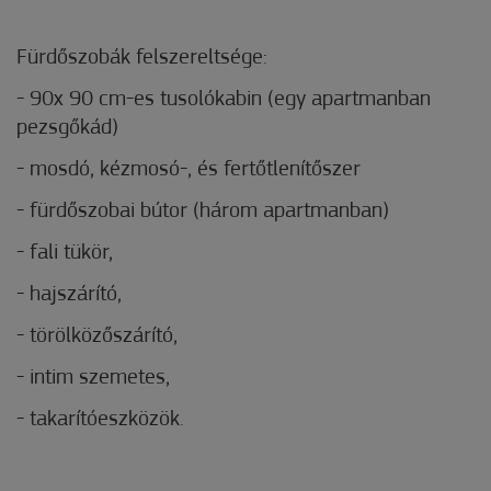
Fürdőszobák felszereltsége:
- 90x 90 cm-es tusolókabin (egy apartmanban
pezsgőkád)
- mosdó, kézmosó-, és fertőtlenítőszer
- fürdőszobai bútor (három apartmanban)
- fali tükör,
- hajszárító,
- törölközőszárító,
- intim szemetes,
- takarítóeszközök.