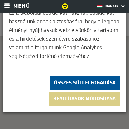
MENÜ
MAGYAR
Ez a weboldal cookie-kat használ. Cookie-kat
használunk annak biztosítására, hogy a legjobb
0
18,9°C
élményt nyújthassuk webhelyünkön a tartalom
és a hirdetések személyre szabásához,
valamint a forgalmunk Google Analytics
segítségével történő elemzéséhez.
This page can't load Google Maps correctly.
OK
Do you own this website?
ÖSSZES SÜTI ELFOGADÁSA
BEÁLLÍTÁSOK MÓDOSÍTÁSA