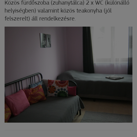
Közös fürdőszoba (zuhanytálca) 2 x WC (különálló
helyiségben) valamint közös teakonyha (jól
felszerelt) áll rendelkezésre.