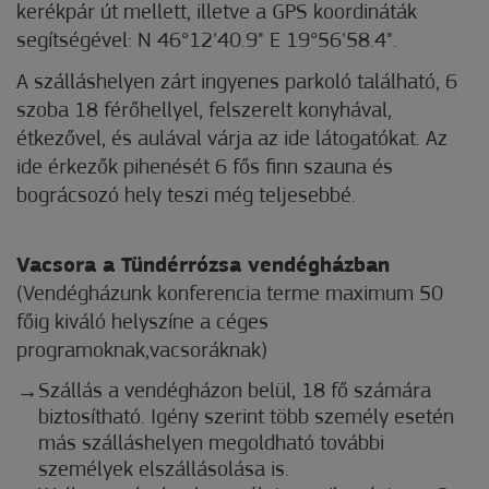
kerékpár út mellett, illetve a GPS koordináták
segítségével: N 46°12'40.9" E 19°56'58.4".
A szálláshelyen zárt ingyenes parkoló található, 6
szoba 18 férőhellyel, felszerelt konyhával,
étkezővel, és aulával várja az ide látogatókat. Az
ide érkezők pihenését 6 fős finn szauna és
bográcsozó hely teszi még teljesebbé.
Vacsora a Tündérrózsa vendégházban
(Vendégházunk konferencia terme maximum 50
főig kiváló helyszíne a céges
programoknak,vacsoráknak)
Szállás a vendégházon belül, 18 fő számára
biztosítható. Igény szerint több személy esetén
más szálláshelyen megoldható további
személyek elszállásolása is.