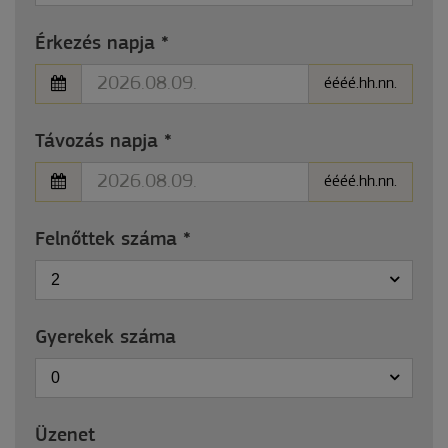
Érkezés napja
*
éééé.hh.nn.
Távozás napja
*
éééé.hh.nn.
Felnőttek száma
*
2
Gyerekek száma
0
Üzenet