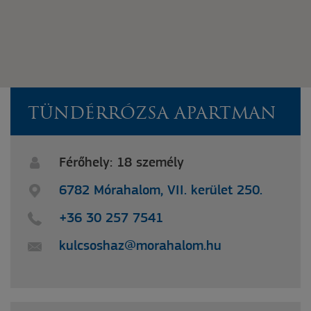
TÜNDÉRRÓZSA APARTMAN
Férőhely: 18 személy
6782 Mórahalom, VII. kerület 250.
+36 30 257 7541
kulcsoshaz@morahalom.hu