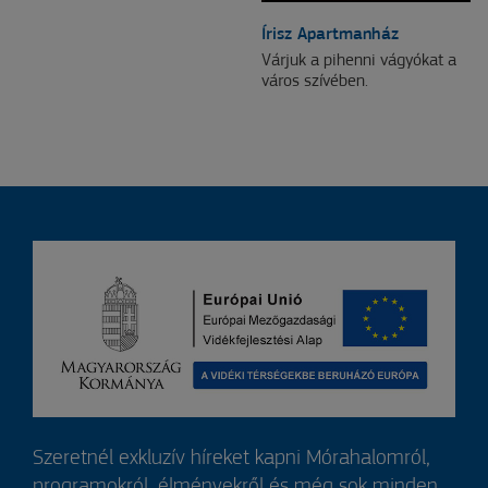
Írisz Apartmanház
Várjuk a pihenni vágyókat a
város szívében.
Szeretnél exkluzív híreket kapni Mórahalomról,
programokról, élményekről és még sok minden