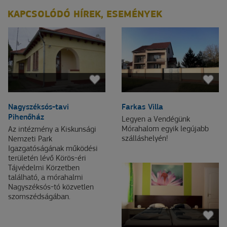
KAPCSOLÓDÓ HÍREK, ESEMÉNYEK
Nagyszéksós-tavi
Farkas Villa
Pihenőház
Legyen a Vendégünk
Mórahalom egyik legújabb
Az intézmény a Kiskunsági
szálláshelyén!
Nemzeti Park
Igazgatóságának működési
területén lévő Körös-éri
Tájvédelmi Körzetben
található, a mórahalmi
Nagyszéksós-tó közvetlen
szomszédságában.