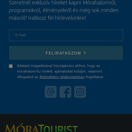
Szeretnél exkluzív híreket kapni Mórahalomról,
programokról, élményekről és még sok minden
másról? Iratkozz fel hírlevelünkre!
E-mail
FELIRATKOZOM
Adataid megadásával hozzájárulsz ahhoz, hogy az
morahalom.hu híreket, ajánlatokat küldjön, valamint
elfogadod az
Adatvédelmi tájékoztatóban
foglaltakat.