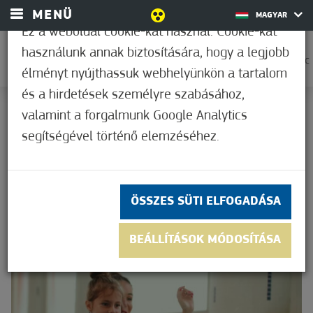
MENÜ
MAGYAR
Ez a weboldal cookie-kat használ. Cookie-kat
használunk annak biztosítására, hogy a legjobb
0
23,9°C
élményt nyújthassuk webhelyünkön a tartalom
és a hirdetések személyre szabásához,
KEZDŐOLDAL
valamint a forgalmunk Google Analytics
GALÉRIÁK
segítségével történő elemzéséhez.
GALÉRIÁK
ÖSSZES SÜTI ELFOGADÁSA
BEÁLLÍTÁSOK MÓDOSÍTÁSA