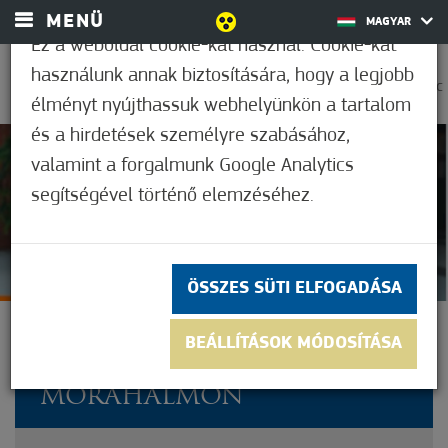
MENÜ
MAGYAR
Ez a weboldal cookie-kat használ. Cookie-kat
használunk annak biztosítására, hogy a legjobb
0
37,2°C
élményt nyújthassuk webhelyünkön a tartalom
és a hirdetések személyre szabásához,
valamint a forgalmunk Google Analytics
Nem értékelt
segítségével történő elemzéséhez.
ÖSSZES SÜTI ELFOGADÁSA
5 ÚJ MEZŐŐRI SZOLGÁLAT
BEÁLLÍTÁSOK MÓDOSÍTÁSA
ÁLLT MUNKÁBA
MÓRAHALMON