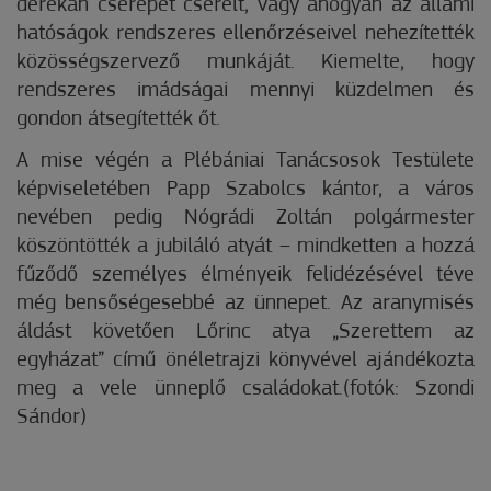
derekán cserepet cserélt, vagy ahogyan az állami
hatóságok rendszeres ellenőrzéseivel nehezítették
közösségszervező munkáját. Kiemelte, hogy
rendszeres imádságai mennyi küzdelmen és
gondon átsegítették őt.
A mise végén a Plébániai Tanácsosok Testülete
képviseletében Papp Szabolcs kántor, a város
nevében pedig Nógrádi Zoltán polgármester
köszöntötték a jubiláló atyát – mindketten a hozzá
fűződő személyes élményeik felidézésével téve
még bensőségesebbé az ünnepet. Az aranymisés
áldást követően Lőrinc atya „Szerettem az
egyházat” című önéletrajzi könyvével ajándékozta
meg a vele ünneplő családokat.(fotók: Szondi
Sándor)