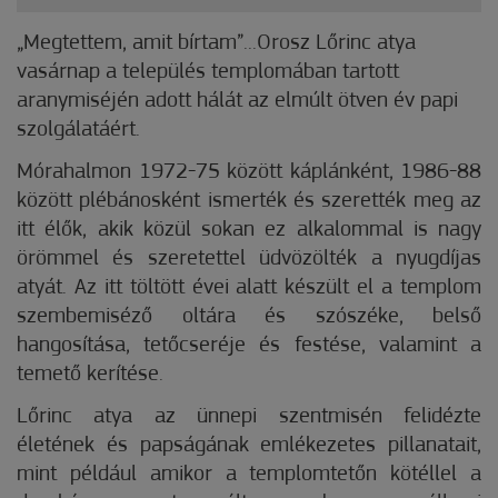
„Megtettem, amit bírtam”...Orosz Lőrinc atya
vasárnap a település templomában tartott
aranymiséjén adott hálát az elmúlt ötven év papi
szolgálatáért.
Mórahalmon 1972-75 között káplánként, 1986-88
között plébánosként ismerték és szerették meg az
itt élők, akik közül sokan ez alkalommal is nagy
örömmel és szeretettel üdvözölték a nyugdíjas
atyát. Az itt töltött évei alatt készült el a templom
szembemiséző oltára és szószéke, belső
hangosítása,
tetőcseréje és festése, valamint a
temető kerítése.
Lőrinc atya az ünnepi szentmisén felidézte
életének és papságának emlékezetes pillanatait,
mint például amikor a templomtetőn kötéllel a