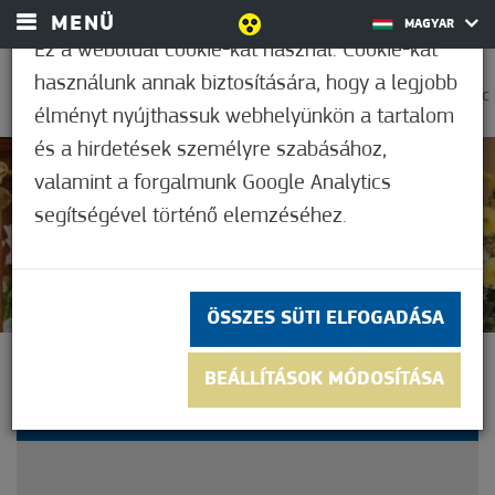
MENÜ
MAGYAR
Ez a weboldal cookie-kat használ. Cookie-kat
használunk annak biztosítására, hogy a legjobb
0
21,1°C
élményt nyújthassuk webhelyünkön a tartalom
és a hirdetések személyre szabásához,
valamint a forgalmunk Google Analytics
Nem értékelt
segítségével történő elemzéséhez.
ÖSSZES SÜTI ELFOGADÁSA
ARANYMISÉT ÜNNEPELT
BEÁLLÍTÁSOK MÓDOSÍTÁSA
MÓRAHALOM