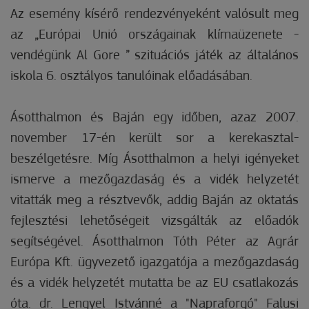
Az esemény kísérő rendezvényeként valósult meg
az „Európai Unió országainak klímaüzenete -
vendégünk Al Gore ” szituációs játék az általános
iskola 6. osztályos tanulóinak előadásában.
Ásotthalmon és Baján egy időben, azaz 2007.
november 17-én került sor a kerekasztal-
beszélgetésre. Míg Ásotthalmon a helyi igényeket
ismerve a mezőgazdaság és a vidék helyzetét
vitatták meg a résztvevők, addig Baján az oktatás
fejlesztési lehetőségeit vizsgálták az előadók
segítségével. Ásotthalmon Tóth Péter az Agrár
Európa Kft. ügyvezető igazgatója a mezőgazdaság
és a vidék helyzetét mutatta be az EU csatlakozás
óta. dr. Lengyel Istvánné a "Napraforgó" Falusi