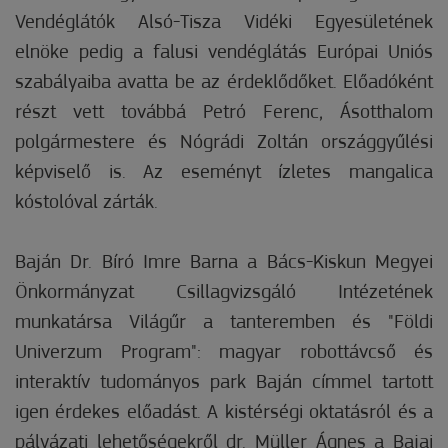
Vendéglátók Alsó-Tisza Vidéki Egyesületének
elnöke pedig a falusi vendéglátás Európai Uniós
szabályaiba avatta be az érdeklődőket. Előadóként
részt vett továbbá Petró Ferenc, Ásotthalom
polgármestere és Nógrádi Zoltán országgyűlési
képviselő is. Az eseményt ízletes mangalica
kóstolóval zárták.
Baján Dr. Bíró Imre Barna a Bács-Kiskun Megyei
Önkormányzat Csillagvizsgáló Intézetének
munkatársa Világűr a tanteremben és "Földi
Univerzum Program": magyar robottávcső és
interaktív tudományos park Baján címmel tartott
igen érdekes előadást. A kistérségi oktatásról és a
pályázati lehetőségekről dr. Müller Ágnes a Bajai