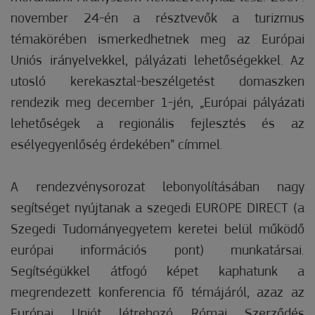
november 24-én a résztvevők a turizmus
témakörében ismerkedhetnek meg az Európai
Uniós irányelvekkel, pályázati lehetőségekkel. Az
utosló kerekasztal-beszélgetést domaszken
rendezik meg december 1-jén, „Európai pályázati
lehetőségek a regionális fejlesztés és az
esélyegyenlőség érdekében” címmel.
A rendezvénysorozat lebonyolításában nagy
segítséget nyújtanak a szegedi EUROPE DIRECT (a
Szegedi Tudományegyetem keretei belül működő
európai információs pont) munkatársai.
Segítségükkel átfogó képet kaphatunk a
megrendezett konferencia fő témájáról, azaz az
Európai Uniót létrehozó Római Szerződés