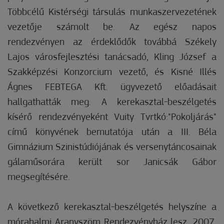
Többcélű Kistérségi társulás munkaszervezetének
vezetője számolt be. Az egész napos
rendezvényen az érdeklődők továbbá Székely
Lajos városfejlesztési tanácsadó, Kling József a
Szakképzési Konzorcium vezető, és Kisné Illés
Ágnes FEBTEGA Kft. ügyvezető előadásait
hallgathatták meg. A kerekasztal-beszélgetés
kísérő rendezvényeként Vuity Tvrtkó:"Pokoljárás"
című könyvének bemutatója után a III. Béla
Gimnázium Szinistúdiójának és versenytáncosainak
gálaműsorára került sor Janicsák Gábor
megsegítésére.
A következő kerekasztal-beszélgetés helyszíne a
mórahalmi Aranyszöm Rendezvényház lesz. 2007.