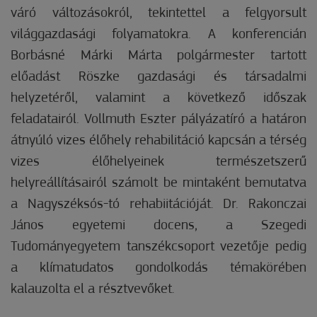
váró változásokról, tekintettel a felgyorsult
világgazdasági folyamatokra. A konferencián
Borbásné Márki Márta polgármester tartott
előadást Röszke gazdasági és társadalmi
helyzetéről, valamint a következő időszak
feladatairól. Vollmuth Eszter pályázatíró a határon
átnyúló vizes élőhely rehabilitáció kapcsán a térség
vizes élőhelyeinek természetszerű
helyreállításairól számolt be mintaként bemutatva
a Nagyszéksós-tó rehabiitációját. Dr. Rakonczai
János egyetemi docens, a Szegedi
Tudományegyetem tanszékcsoport vezetője pedig
a klímatudatos gondolkodás témakörében
kalauzolta el a résztvevőket.