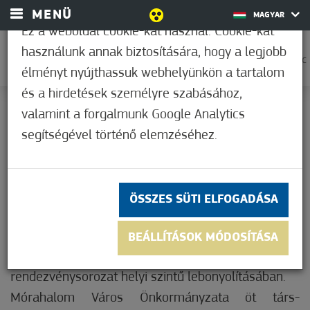
MENÜ
MAGYAR
Ez a weboldal cookie-kat használ. Cookie-kat
használunk annak biztosítására, hogy a legjobb
0
36,1°C
élményt nyújthassuk webhelyünkön a tartalom
és a hirdetések személyre szabásához,
EURÓPA KÖVETKEZŐ 50 ÉVE
valamint a forgalmunk Google Analytics
Nem értékelt
A HOMOKHÁTI
segítségével történő elemzéséhez.
KISTÉRSÉGEN IS MÚLIK
ÖSSZES SÜTI ELFOGADÁSA
Zákányszék, Röszke, Ásotthalom és Baja is részt
BEÁLLÍTÁSOK MÓDOSÍTÁSA
vett az 50 év integráció, 50 helyszínen
rendezvénysorozat helyi szintű lebonyolításában.
Mórahalom Város Önkormányzata öt társ-