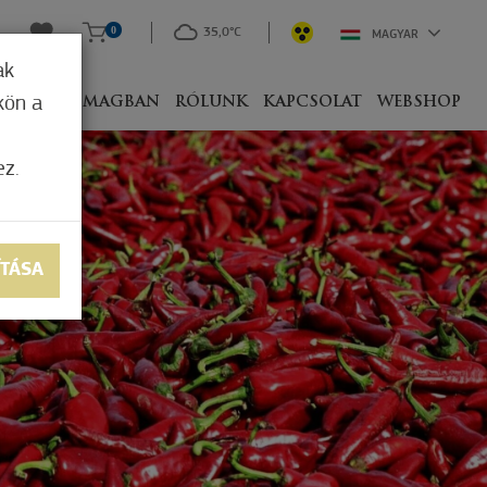
0
35,0°C
MAGYAR
ak
kön a
IVEL
CSOMAGBAN
RÓLUNK
KAPCSOLAT
WEBSHOP
ez.
ÍTÁSA