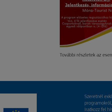
További részletek az ese
Szeretnél exk
programokról
Iratkozz fel hí