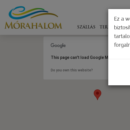
Ez a w
biztos
SZÁLLÁS
TERÍTÉKEN
tartal
forgal
This page can't load Google Maps correct
Do you own this website?