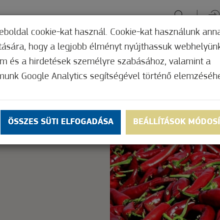
eboldal cookie-kat használ. Cookie-kat használunk ann
ítására, hogy a legjobb élményt nyújthassuk webhelyün
ÉLMÉNYSZERZÉS
ZÖLD FÓKUSZ
GYÓGYHELY
MERRE, M
om és a hirdetések személyre szabásához, valamint a
munk Google Analytics segítségével történő elemzéséh
Nem értékelt
ly.
OK
ÖSSZES SÜTI ELFOGADÁSA
BEÁLLÍTÁSOK MÓDOS