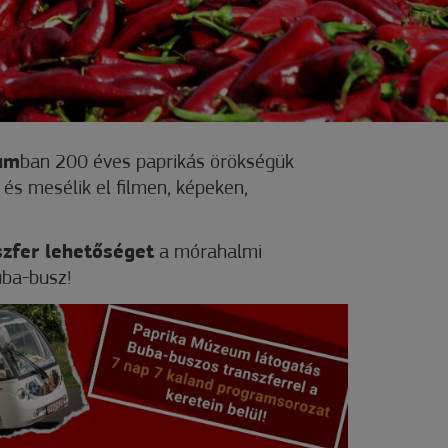
um
ban 200 éves paprikás örökségük
 és mesélik el filmen, képeken,
szfer lehetőséget
a mórahalmi
uba-busz!