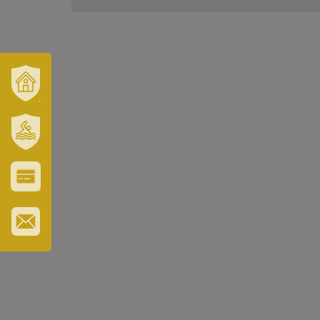
VÁROSUNK
ÉS
TÉRSÉGÜNK
SZT.
ERZSÉBET
GYÓGYFÜRDŐ
VÁROS-
ÉS
TURISZTIKAI
KÁRTYA
IRATKOZZON
FEL
HÍRLEVELÜNKRE