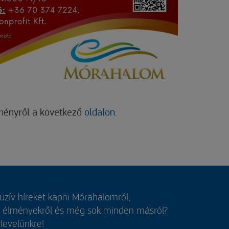
ményről a következő
oldalon.
luzív híreket kapni Mórahalomról,
, élményekről és még sok minden másról?
rlevelünkre!