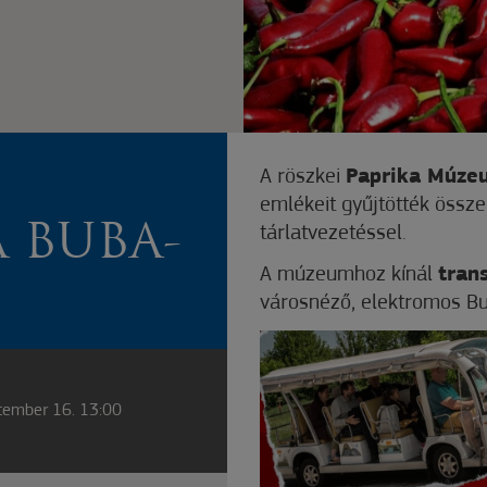
A röszkei
Paprika Múze
emlékeit gyűjtötték össze
A BUBA-
tárlatvezetéssel.
A múzeumhoz kínál
tran
városnéző, elektromos B
tember 16. 13:00