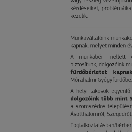
vagy részleg vezetőjükhö
kérdéseiket, problémáika
kezelik.
Munkavállalóink munkakö
kapnak, melyet minden év 
A munkabér mellett ca
biztosítunk, dolgozóink m
fürdőbérletet kapna
Mórahalmi Gyógyfürdőbe
A helyi lakosok egyenlő 
dolgozóink több mint
a szomszédos településrő
Ásotthalomról, Szegedről
Foglalkoztatásban/bérbe