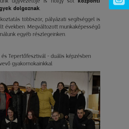
günk ügyvezetője is hölgy sőt
központi
lgyek dolgoznak
.
koztatás többször, pályázati segítséggel is
últ években. Megváltozott munkaképességű
 nálunk egyéb részlegeinken.
 és Tepertőfesztivál - duális képzésben
tvevő gyakornokainkkal