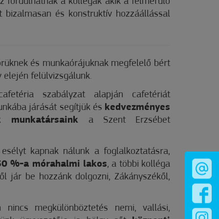
z fordulhatnak a kollégák akik a felmerülő
t bizalmasan és konstruktív hozzáállással
rüknek és munkaórájuknak megfelelő bért
elején felülvizsgálunk.
fetéria szabályzat alapján cafetériát
unkába járását segítjük és
kedvezményes
k munkatársaink
a Szent Erzsébet
.
esélyt kapnak nálunk a foglalkoztatásra,
 50 %-a mórahalmi lakos
, a többi kolléga
l jár be hozzánk dolgozni, Zákányszékől,
.
n nincs megkülönböztetés nemi, vallási,