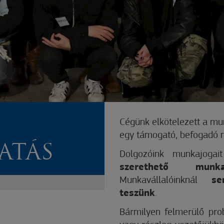
Cégünk elkötelezett a mun
egy támogató, befogadó m
ATÁS
Dolgozóink munkajogait 
szerethető mun
Munkavállalóinknál
se
teszünk
.
Bármilyen felmerülő pro