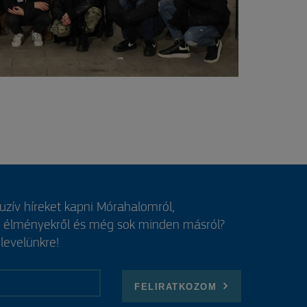
luzív híreket kapni Mórahalomról,
, élményekről és még sok minden másról?
rlevelünkre!
FELIRATKOZOM