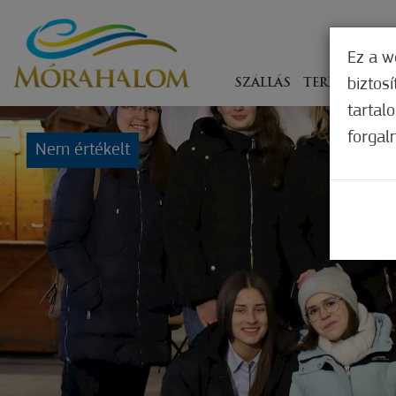
Ez a w
biztos
SZÁLLÁS
TERÍTÉKEN
tartal
forgal
Nem értékelt