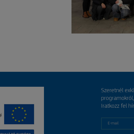
Szeretnél exk
programokról
Iratkozz fel hí
E-mail