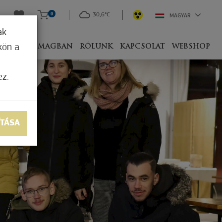
0
30,6°C
MAGYAR
ak
kön a
IVEL
CSOMAGBAN
RÓLUNK
KAPCSOLAT
WEBSHOP
ez.
ÍTÁSA