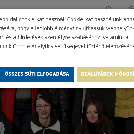
eboldal cookie-kat használ. Cookie-kat használunk ann
ítására, hogy a legjobb élményt nyújthassuk webhelyün
ÉLMÉNYSZERZÉS
ZÖLD FÓKUSZ
GYÓGYHELY
MERRE, M
om és a hirdetések személyre szabásához, valamint a
munk Google Analytics segítségével történő elemzéséh
ÖSSZES SÜTI ELFOGADÁSA
BEÁLLÍTÁSOK MÓDOS