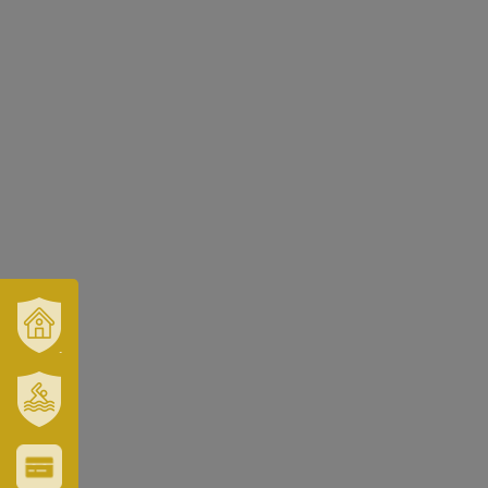
VÁROSUNK
ÉS
TÉRSÉGÜNK
SZT.
ERZSÉBET
GYÓGYFÜRDŐ