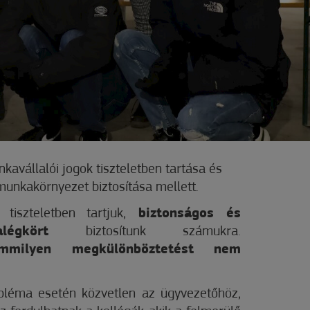
kavállalói jogok tiszteletben tartása és
unkakörnyezet biztosítása mellett.
tiszteletben tartjuk,
biztonságos és
kalégkört
biztosítunk számukra.
mmilyen megkülönböztetést nem
bléma esetén közvetlen az ügyvezetőhöz,