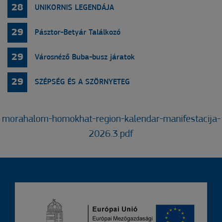
28
UNIKORNIS LEGENDÁJA
29
Pásztor-Betyár Találkozó
29
Városnéző Buba-busz járatok
29
SZÉPSÉG ÉS A SZÖRNYETEG
morahalom-homokhat-region-kalendar-manifestacija-
2026.3.pdf