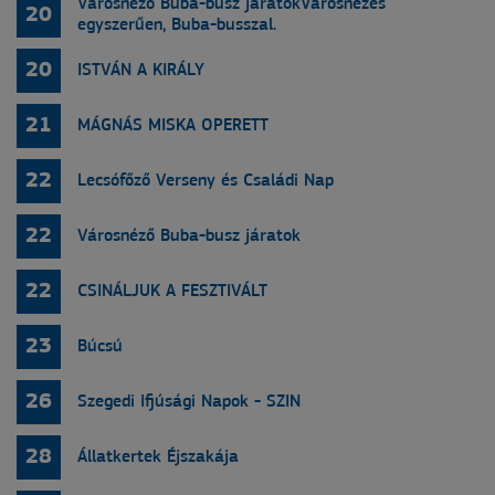
Városnéző Buba-busz járatokVárosnézés
20
egyszerűen, Buba-busszal.
20
ISTVÁN A KIRÁLY
21
MÁGNÁS MISKA OPERETT
22
Lecsófőző Verseny és Családi Nap
22
Városnéző Buba-busz járatok
22
CSINÁLJUK A FESZTIVÁLT
23
Búcsú
26
Szegedi Ifjúsági Napok - SZIN
28
Állatkertek Éjszakája