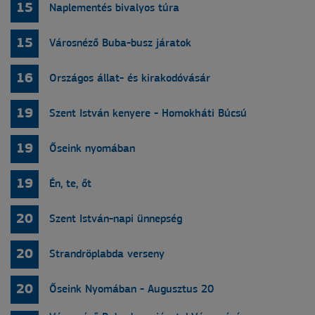
15
Naplementés bivalyos túra
15
Városnéző Buba-busz járatok
16
Országos állat- és kirakodóvásár
19
Szent István kenyere - Homokháti Búcsú
19
Őseink nyomában
19
Én, te, őt
20
Szent István-napi ünnepség
20
Strandröplabda verseny
20
Őseink Nyomában - Augusztus 20