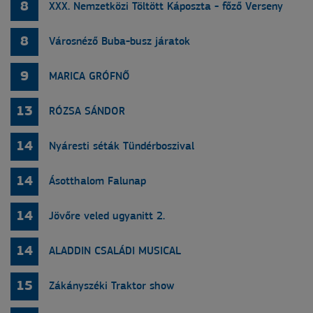
8
XXX. Nemzetközi Töltött Káposzta - főző Verseny
8
Városnéző Buba-busz járatok
9
MARICA GRÓFNŐ
13
RÓZSA SÁNDOR
14
Nyáresti séták Tündérboszival
14
Ásotthalom Falunap
14
Jövőre veled ugyanitt 2.
14
ALADDIN CSALÁDI MUSICAL
15
Zákányszéki Traktor show