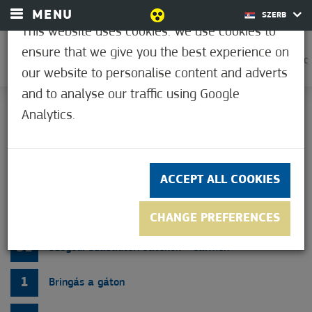
MENU
SZERB
This website uses cookies. We use cookies to
ensure that we give you the best experience on
0
25,6°C
our website to personalise content and adverts
and to analyse our traffic using Google
Analytics.
DOGAĐAJI/PROGRAMI
2026
АВГУСТ
ACCEPT ALL COOKIES
29
Heti szaunaprogram ajánlatunk
CHANGE PREFERENCES
31
Szegedi Szabadtéri Játékok - Carmen
1
Bringás a gáton