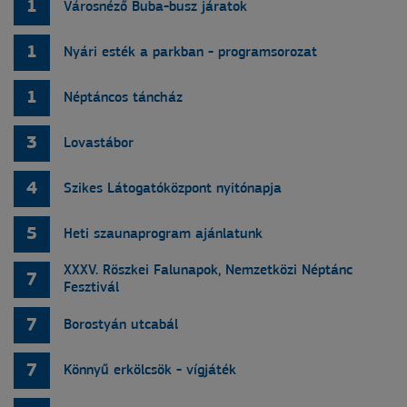
1
Városnéző Buba-busz járatok
1
Nyári esték a parkban - programsorozat
1
Néptáncos táncház
3
Lovastábor
4
Szikes Látogatóközpont nyitónapja
5
Heti szaunaprogram ajánlatunk
XXXV. Röszkei Falunapok, Nemzetközi Néptánc
7
Fesztivál
7
Borostyán utcabál
7
Könnyű erkölcsök - vígjáték