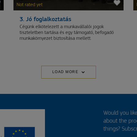
Not rated yet
3. Jó foglalkoztatás
Cégünk elkötelezett a munkavállalói jogok
tiszteletben tartása és egy támogató, befogadó
munkakörnyezet biztosítása mellett.
LOAD MORE
Would you lik
about the pr
things? Subscr