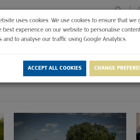
ebsite uses cookies. We use cookies to ensure that we 
e best experience on our website to personalise conten
U PONUDI
DOŽIVLJAJI
ZELENI FOKUS
LEČILIŠTE
KUDA,
s and to analyse our traffic using Google Analytics.
S
ACCEPT ALL COOKIES
CHANGE PREFERE