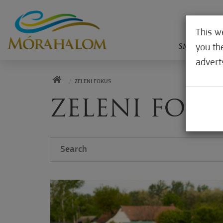
This w
you th
SMEŠTAJ
advert
HOME
ZELENI FOKUS
ZELENI FOKU