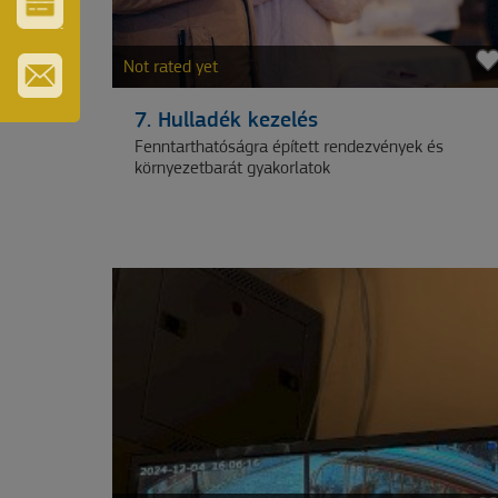
GYÓGYFÜRDŐ
VÁROS-
ÉS
Not rated yet
TURISZTIKAI
KÁRTYA
PRIJAVITE
7. Hulladék kezelés
SE
ZA
Fenntarthatóságra épített rendezvények és
BILTEN
környezetbarát gyakorlatok