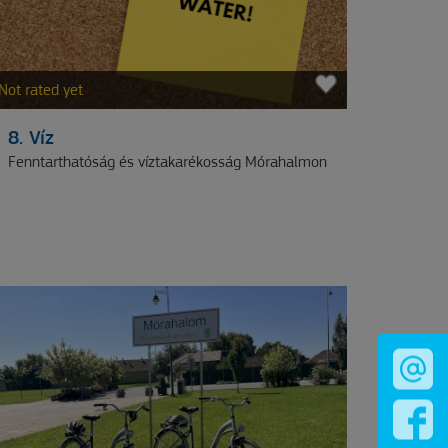
Not rated yet
8. Víz
Fenntarthatóság és víztakarékosság Mórahalmon