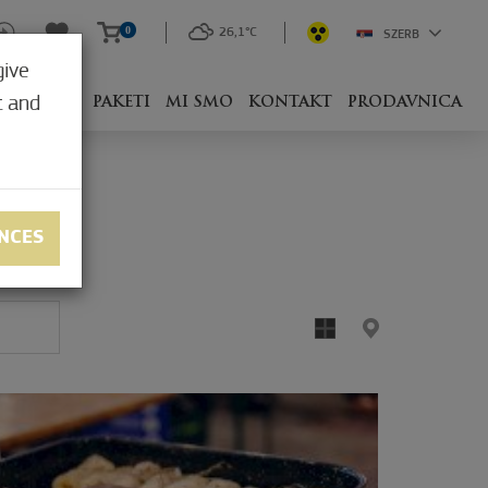
0
26,1°C
SZERB
give
t and
 SA ČIM?
PAKETI
MI SMO
KONTAKT
PRODAVNICA
NCES