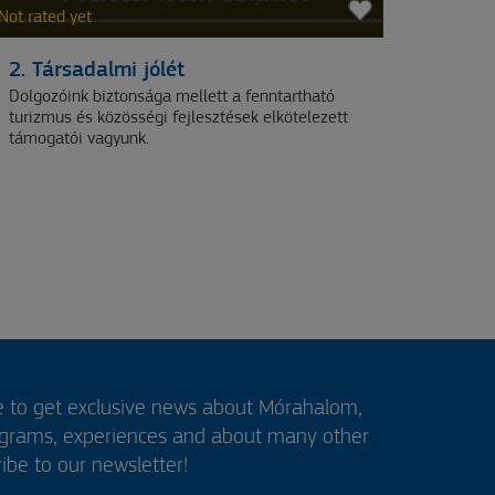
Not rated yet
2. Társadalmi jólét
Dolgozóink biztonsága mellett a fenntartható
turizmus és közösségi fejlesztések elkötelezett
támogatói vagyunk.
e to get exclusive news about Mórahalom,
ograms, experiences and about many other
ibe to our newsletter!