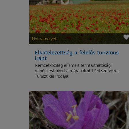
Not rated yet
Elkötelezettség a felelős turizmus
iránt
Nemzetközileg elismert fenntarthatósági
minősítést nyert a mórahalmi TDM szervezet
Turisztikai Irodája.