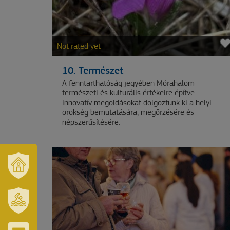
Not rated yet
10. Természet
A fenntarthatóság jegyében Mórahalom
természeti és kulturális értékeire építve
innovatív megoldásokat dolgoztunk ki a helyi
örökség bemutatására, megőrzésére és
népszerűsítésére.
NAŠ
GRAD
I
REGION
SZT.
ERZSÉBET