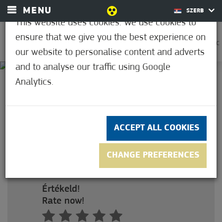
MENU
SZERB
This website uses cookies. We use cookies to
ensure that we give you the best experience on
0
37,3°C
our website to personalise content and adverts
and to analyse our traffic using Google
Analytics.
3,7
(6)
ODRASLA ULAZNICA ZA 10
TERMINA
ACCEPT ALL COOKIES
Felnőtt bérlet 10 alkalomra
szaunahasználattal
CHANGE PREFERENCES
Ár: 46.000 HUF
Értékeld!
Rate now!