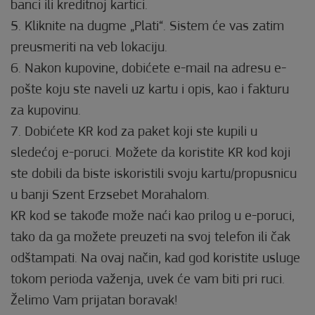
banci ili kreditnoj kartici.
5. Kliknite na dugme „Plati“. Sistem će vas zatim
preusmeriti na veb lokaciju.
6. Nakon kupovine, dobićete e-mail na adresu e-
pošte koju ste naveli uz kartu i opis, kao i fakturu
za kupovinu.
7. Dobićete KR kod za paket koji ste kupili u
sledećoj e-poruci. Možete da koristite KR kod koji
ste dobili da biste iskoristili svoju kartu/propusnicu
u banji Szent Erzsebet Morahalom.
KR kod se takođe može naći kao prilog u e-poruci,
tako da ga možete preuzeti na svoj telefon ili čak
odštampati. Na ovaj način, kad god koristite usluge
tokom perioda važenja, uvek će vam biti pri ruci.
Želimo Vam prijatan boravak!