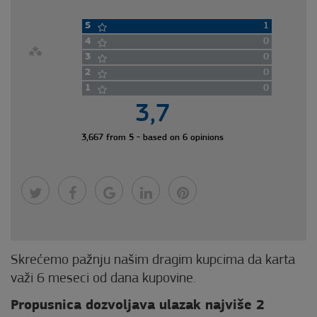
5
1
4
0
3
0
2
0
1
0
3,7
3,667 from 5 - based on 6 opinions
Skrećemo pažnju našim dragim kupcima da karta
važi 6 meseci od dana kupovine.
Propusnica dozvoljava ulazak najviše 2