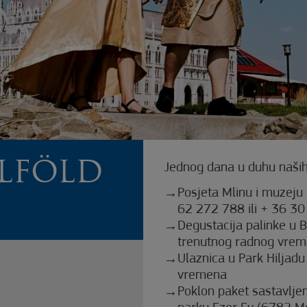
ALFÖLD
Jednog dana u duhu naših
Posjeta Mlinu i muzeju
62 272 788 ili + 36 3
Degustacija palinke u B
trenutnog radnog vreme
Ulaznica u Park Hiljad
vremena
Poklon paket sastavljen