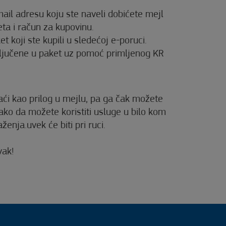
ail adresu koju ste naveli dobićete mejl
eta i račun za kupovinu.
t koji ste kupili u sledećoj e-poruci.
ključene u paket uz pomoć primljenog KR
́i kao prilog u mejlu, pa ga čak možete
tako da možete koristiti usluge u bilo kom
nja.uvek će biti pri ruci.
vak!