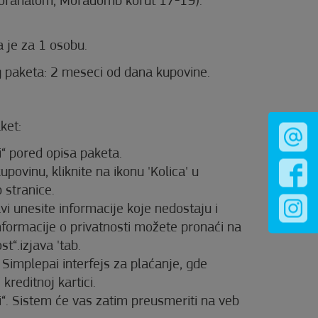
orahalom, Moradomb korut 17-19).
 je za 1 osobu.
paketa: 2 meseci od dana kupovine.
ket:
i“ pored opisa paketa.
kupovinu, kliknite na ikonu 'Kolica' u
stranice.
avi unesite informacije koje nedostaju i
informacije o privatnosti možete pronaći na
t“.izjava 'tab.
 Simplepai interfejs za plaćanje, gde
 kreditnoj kartici.
i“. Sistem će vas zatim preusmeriti na veb