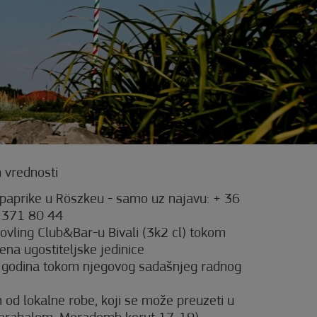
 vrednosti
 paprike u Röszkeu - samo uz najavu: + 36
0 371 80 44
ovling Club&Bar-u Bivali (3k2 cl) tokom
na ugostiteljske jedinice
u godina tokom njegovog sadašnjeg radnog
 od lokalne robe, koji se može preuzeti u