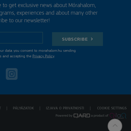
e to get exclusive news about Mórahalom,
ograms, experiences and about many other
ibe to our newsletter!
SUBSCRIBE
our data you consent to morahalom.hu sending
s and accepting the
Privacy Policy
.
T
PÁLYÁZATOK
IZJAVA O PRIVATNOSTI
COOKIE SETTINGS
Powered by
a product of