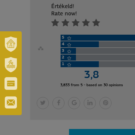
Értékeld!
Rate now!
5
4
3
NAŠ
2
GRAD
I
1
REGION
3,8
SZT.
ERZSÉBET
GYÓGYFÜRDŐ
3,833 from 5 - based on 30 opinions
VÁROS-
ÉS
TURISZTIKAI
KÁRTYA
PRIJAVITE
SE
ZA
BILTEN