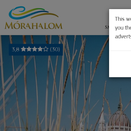
This w
you th
SMEŠTAJ
advert
3,8
(30)