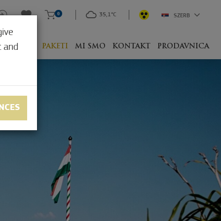
0
35,1°C
SZERB
give
t and
 SA ČIM?
PAKETI
MI SMO
KONTAKT
PRODAVNICA
NCES