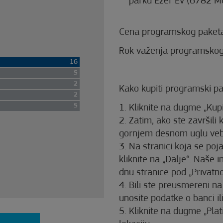
parku Ezer Ev (6782 M
Cena programskog paketa
Rok važenja programskog 
16
5
2
Kako kupiti programski pa
2
5
1. Kliknite na dugme „Kup
2. Zatim, ako ste završili 
gornjem desnom uglu veb 
3. Na stranici koja se poj
kliknite na „Dalje“. Naše 
dnu stranice pod „Privatnos
4. Bili ste preusmereni na
unosite podatke o banci ili
5. Kliknite na dugme „Plat