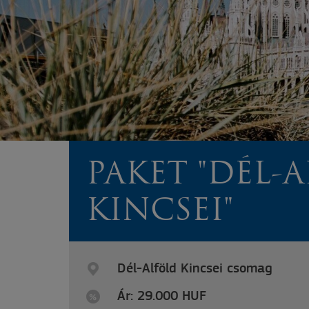
PAKET "DÉL-
KINCSEI"
Dél-Alföld Kincsei csomag
Ár: 29.000 HUF