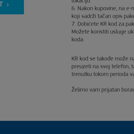
lokaciju.
T
6. Nakon kupovine, na e-m
koji sadrži tačan opis pak
7. Dobićete KR kod za pake
Možete koristiti usluge u
koda.
KR kod se takođe može nac
preuzeti na svoj telefon, 
trenutku tokom perioda važe
Želimo vam prijatan bora