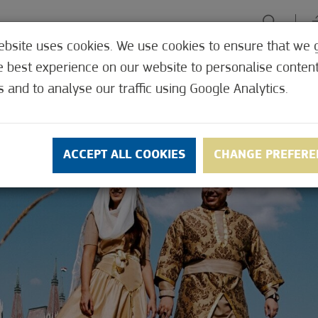
ebsite uses cookies. We use cookies to ensure that we 
e best experience on our website to personalise conten
U PONUDI
DOŽIVLJAJI
ZELENI FOKUS
LEČILIŠTE
KUDA,
s and to analyse our traffic using Google Analytics.
ACCEPT ALL COOKIES
CHANGE PREFERE