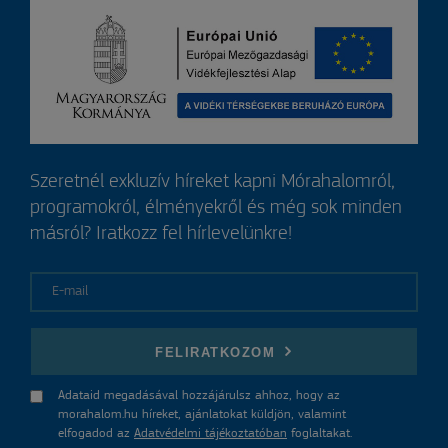
Szeretnél exkluzív híreket kapni Mórahalomról,
programokról, élményekről és még sok minden
másról? Iratkozz fel hírlevelünkre!
E-mail
FELIRATKOZOM
Adataid megadásával hozzájárulsz ahhoz, hogy az
morahalom.hu híreket, ajánlatokat küldjön, valamint
elfogadod az
Adatvédelmi tájékoztatóban
foglaltakat.