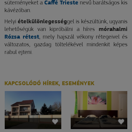
süteményeket a
Caffé Trieste
nevű barátságos kis
kávézóban.
Helyi
ételkülönlegesség
gel is készültünk, ugyanis
lehetőségük van kipróbálni a híres
mórahalmi
Rózsa rétest
, mely hajszál vékony rétegeivel és
változatos, gazdag töltelékével mindenkit képes
rabul ejteni.
KAPCSOLÓDÓ HÍREK, ESEMÉNYEK