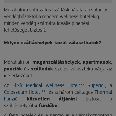
Mórahalom változatos szálláskínálata a családias
vendégházaktól a modern wellness hotelekig
minden vendég számára ideális pihenési
lehetőséget biztosít.
Milyen szálláshelyek közül választhatok?
Mórahalmon
magánszálláshelyek
,
apartmanok
,
panziók
és
szállodák
széles választéka várja az
ide érkezőket.
Az
Elixír Medical Wellness Hotel*** Superior
, a
Colosseum Hotel****
és a három csillagos
Thermál
Panzió
közvetlen átjárás
t biztosít a
szálláshelyről
a fürdőbe.
A fenti hotelek és a panzió is a városközpontban