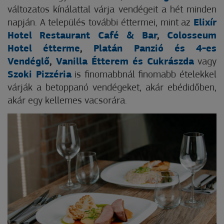
változatos kínálattal várja vendégeit a
hét minden
napján. A település további éttermei, mint az
Elixír
Hotel Restaurant Café & Bar
,
Colosseum
Hotel étterme
,
Platán Panzió és 4-es
Vendéglő
,
Vanilla Étterem és Cukrászda
vagy
Szoki Pizzéria
is finomabbnál finomabb ételekkel
várják a betoppanó vendégeket, akár ebédidőben,
akár egy kellemes vacsorára.