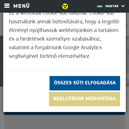
MENÜ
MAGYAR
Ez a weboldal cookie-kat használ. Cookie-kat
használunk annak biztosítására, hogy a legjobb
0
33,9°C
élményt nyújthassuk webhelyünkön a tartalom
és a hirdetések személyre szabásához,
valamint a forgalmunk Google Analytics
Nem értékelt
segítségével történő elemzéséhez.
ÖSSZES SÜTI ELFOGADÁSA
SZÁLLÁSHELYEK ÉS
BEÁLLÍTÁSOK MÓDOSÍTÁSA
VENDÉGLÁTÓHELYEK