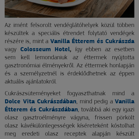
Az imént felsorolt vendéglátóhelyek közül többen
készültek a speciális étrendet folytató vendégek
részére is, mint a
Vanilla Étterem és Cukrászda
vagy
Colosseum Hotel
,
így ebben az esetben
sem kell lemondaniuk az éttermek nyújtotta
gasztronómiai élményekről. Az éttermek honlapján
és a személyzetnél is érdeklődhetnek az éppen
aktuális ajánlatokról.
Cukrászsüteményeket fogyaszthatnak mind a
Dolce Vita Cukrászdában
, mind pedig a
Vanilla
Étterem és Cukrászdában
, továbbá aki egy igazi
olasz gasztroélményre vágyna, frissen pörkölt
olasz kávékülönlegességek kíséreteként kóstolhat
meg eredeti olasz receptek alapján készült