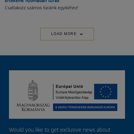
Értékeink nyomában túrák
Csatlakozz számos túráink egyikéhez!
LOAD MORE
Would you like to get exclusive news about