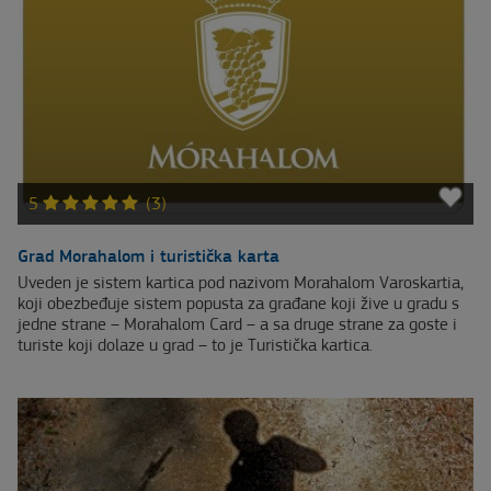
5
(3)
Grad Morahalom i turistička karta
Uveden je sistem kartica pod nazivom Morahalom Varoskartia,
koji obezbeđuje sistem popusta za građane koji žive u gradu s
jedne strane – Morahalom Card – a sa druge strane za goste i
turiste koji dolaze u grad – to je Turistička kartica.