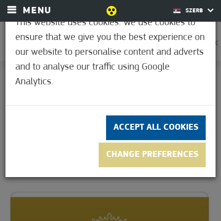
MENU
SZERB
This website uses cookies. We use cookies to
ensure that we give you the best experience on
0
33,9°C
our website to personalise content and adverts
and to analyse our traffic using Google
HOME
Analytics.
DOŽIVLJAJI
7 DANA, 7 AVANTURA
7 DANA, 7 AVANTURA
ACCEPT ALL COOKIES
CHANGE PREFERENCES