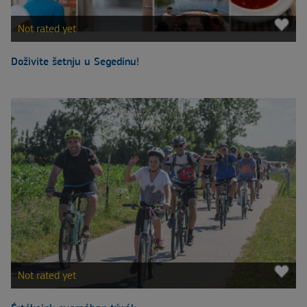
Not rated yet
Doživite šetnju u Segedinu!
Not rated yet