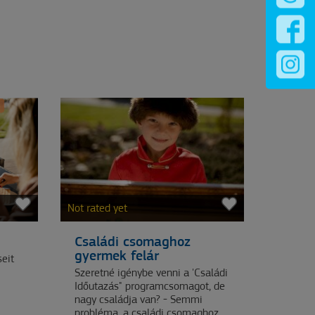
Not rated yet
Családi csomaghoz
gyermek felár
eit
Szeretné igénybe venni a 'Családi
Időutazás" programcsomagot, de
nagy családja van? - Semmi
probléma, a családi csomaghoz