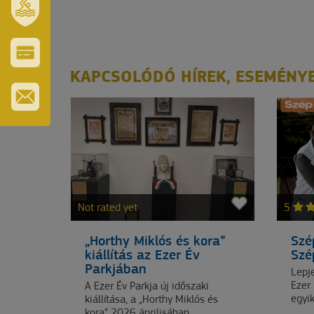
I
REGION
SZT.
ERZSÉBET
GYÓGYFÜRDŐ
VÁROS-
KAPCSOLÓDÓ HÍREK, ESEMÉNY
ÉS
TURISZTIKAI
KÁRTYA
PRIJAVITE
SE
ZA
BILTEN
Not rated yet
5
„Horthy Miklós és kora”
Szé
kiállítás az Ezer Év
Szé
Parkjában
Lepje
Ezer
A Ezer Év Parkja új időszaki
egyik
kiállítása, a „Horthy Miklós és
kora” 2026 áprilisában