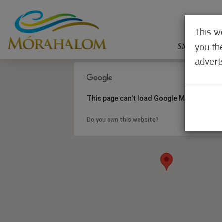
This w
you th
SMEŠTAJ
advert
This page can't load Google Maps correct
Do you own this website?