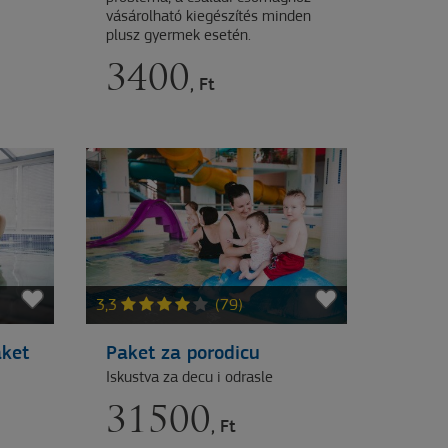
vásárolható kiegészítés minden
plusz gyermek esetén.
3400
, Ft
3,3
(79)
aket
Paket za porodicu
Iskustva za decu i odrasle
31500
, Ft