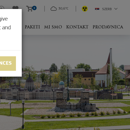
0
30,6°C
SZERB
give
t and
 SA ČIM?
PAKETI
MI SMO
KONTAKT
PRODAVNICA
NCES