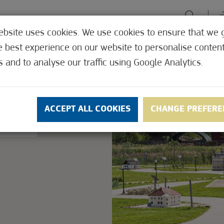
ebsite uses cookies. We use cookies to ensure that we 
e best experience on our website to personalise conten
U PONUDI
DOŽIVLJAJI
ZELENI FOKUS
LEČILIŠTE
KUDA,
s and to analyse our traffic using Google Analytics.
4,5
(22)
ly.
ACCEPT ALL COOKIES
CHANGE PREFERE
OK