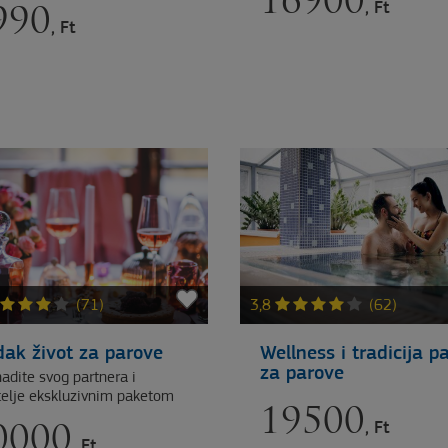
16900
, Ft
990
, Ft
(71)
3,8
(62)
dak život za parove
Wellness i tradicija p
za parove
adite svog partnera i
telje ekskluzivnim paketom
19500
, Ft
0000
, Ft