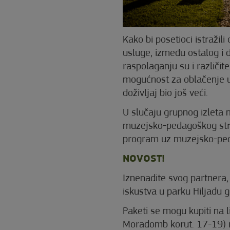
Kako bi posetioci istražil
usluge, između ostalog i di
raspolaganju su i različit
mogućnost za oblačenje u i
doživljaj bio još veći.
U slučaju grupnog izleta
muzejsko-pedagoškog struč
program uz muzejsko-pe
NOVOST!
Iznenadite svog partnera, 
iskustva u parku Hiljadu g
Paketi se mogu kupiti na
Moradomb korut. 17-19) 