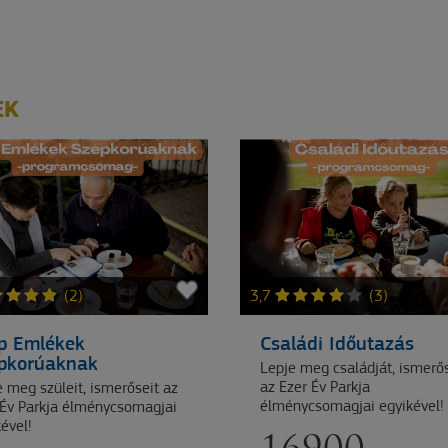
EK
(2)
3,7
(3)
p Emlékek
Családi Időutazás
pkorúaknak
Lepje meg családját, ismerős
az Ezer Év Parkja
 meg szüleit, ismerőseit az
élménycsomagjai egyikével!
 Év Parkja élménycsomagjai
ével!