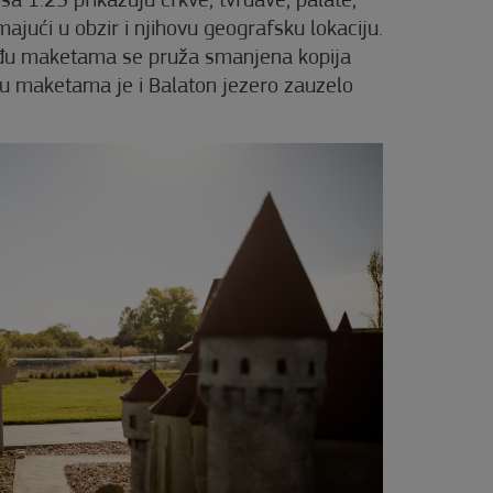
a 1:25 prikazuju crkve, tvrđave, palate,
jući u obzir i njihovu geografsku lokaciju.
 među maketama se pruža smanjena kopija
đu maketama je i Balaton jezero zauzelo