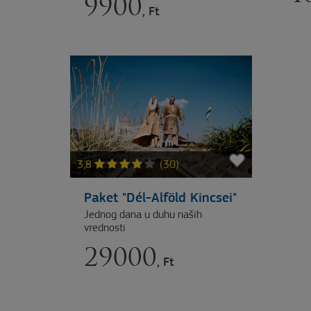
9900
, Ft
3,8
(30)
Paket "Dél-Alföld Kincsei"
Jednog dana u duhu naših
vrednosti
29000
, Ft