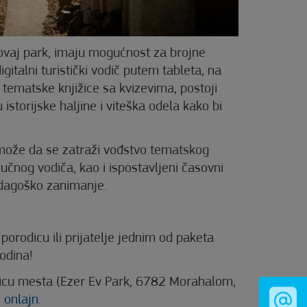
i ovaj park, imaju mogućnost za brojne
gitalni turistički vodič putem tableta, na
e tematske knjižice sa kvizevima, postoji
storijske haljine i viteška odela kako bi
 može da se zatraži vođstvo tematskog
nog vodiča, kao i ispostavljeni časovni
dagoško zanimanje.
porodicu ili prijatelje jednim od paketa
odina!
 licu mesta (Ezer Ev Park, 6782 Morahalom,
i
onlajn
.