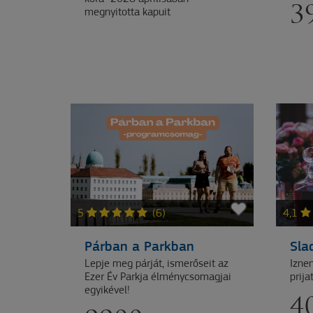
3
megnyitotta kapuit
5
(6)
4,1
Párban a Parkban
Sla
Lepje meg párját, ismerőseit az
Iznen
Ezer Év Parkja élménycsomagjai
prija
egyikével!
4