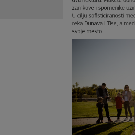
dva hektara. Makete odnos
zamkove i spomenike uzima
U cilju sofisticiranosti
reka Dunava i Tise, a me
svoje mesto.