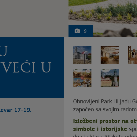
9
U
VEĆI U
Obnovljeni Park Hiljadu 
započeo sa svojim radom
evar 17-19.
Izložbeni prostor na 
simbole i istorijske
spo