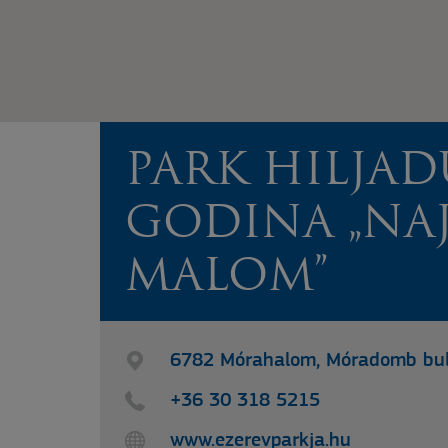
PARK HILJAD
GODINA „NAJ
MALOM”
6782 Mórahalom, Móradomb bul
+36 30 318 5215
www.ezerevparkja.hu