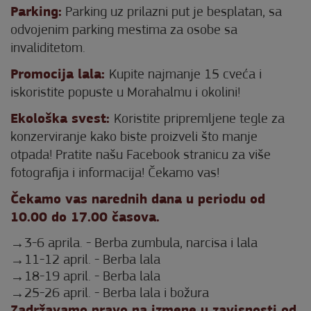
Parking:
Parking uz prilazni put je besplatan, sa
odvojenim parking mestima za osobe sa
invaliditetom.
Promocija lala:
Kupite najmanje 15 cveća i
iskoristite popuste u Morahalmu i okolini!
Ekološka svest:
Koristite pripremljene tegle za
konzerviranje kako biste proizveli što manje
otpada! Pratite našu Facebook stranicu za više
fotografija i informacija! Čekamo vas!
Čekamo vas narednih dana u periodu od
10.00 do 17.00 časova.
3-6 aprila. - Berba zumbula, narcisa i lala
11-12 april. - Berba lala
18-19 april. - Berba lala
25-26 april. - Berba lala i božura
Zadržavamo pravo na izmene u zavisnosti od