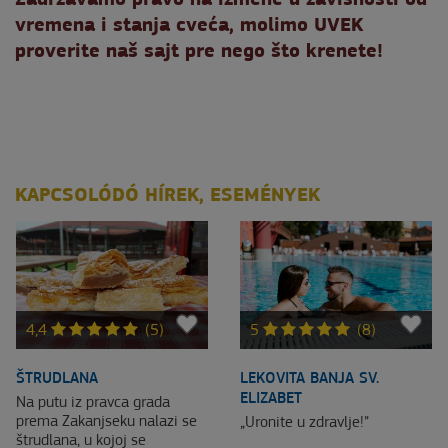
vremena i stanja cveća, molimo UVEK
proverite naš sajt pre nego što krenete!
KAPCSOLÓDÓ HÍREK, ESEMÉNYEK
4,4
(5)
5
(8)
ŠTRUDLANA
LEKOVITA BANJA SV.
ELIZABET
Na putu iz pravca grada
prema Zakanjseku nalazi se
„Uronite u zdravlje!”
štrudlana, u kojoj se