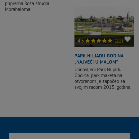
priprema Roža štrudla
Morahaloma.
4,5
(22)
PARK HILJADU GODINA
„NAJVEĆI U MALOM”
Obnovljeni Park Hiljadu
Godina, park maketa na
otvorenom je započeo sa
svojim radom 2015. godine.