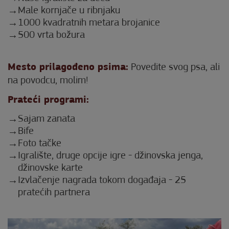
Male kornjače u ribnjaku
1000 kvadratnih metara brojanice
500 vrta božura
Mesto prilagođeno psima:
Povedite svog psa, ali
na povodcu, molim!
Prateći programi:
Sajam zanata
Bife
Foto tačke
Igralište, druge opcije igre - džinovska jenga,
džinovske karte
Izvlačenje nagrada tokom događaja - 25
pratećih partnera