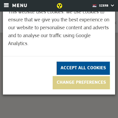
MENU
SZERB
This website uses cookies. We use cookies to
ensure that we give you the best experience on
0
25,6°C
our website to personalise content and adverts
and to analyse our traffic using Google
Analytics.
This page can't load Google Maps correctly.
OK
Do you own this website?
ACCEPT ALL COOKIES
CHANGE PREFERENCES