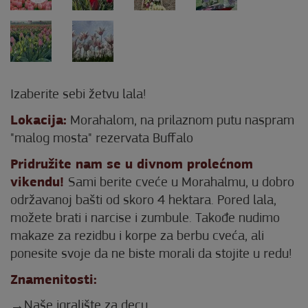
Izaberite sebi žetvu lala!
Lokacija:
Morahalom, na prilaznom putu naspram
"malog mosta" rezervata Buffalo
Pridružite nam se u divnom prolećnom
vikendu!
Sami berite cveće u Morahalmu, u dobro
održavanoj bašti od skoro 4 hektara. Pored lala,
možete brati i narcise i zumbule. Takođe nudimo
makaze za rezidbu i korpe za berbu cveća, ali
ponesite svoje da ne biste morali da stojite u redu!
Znamenitosti:
Naše igralište za decu