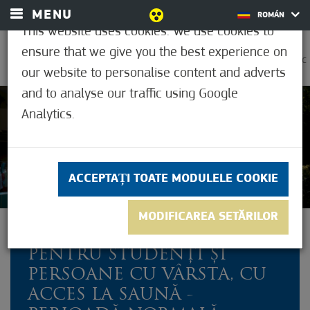
MENU
ROMÁN
This website uses cookies. We use cookies to
ensure that we give you the best experience on
0
31,2°C
our website to personalise content and adverts
and to analyse our traffic using Google
Analytics.
3,3
(44)
ACCEPTAȚI TOATE MODULELE COOKIE
MODIFICAREA SETĂRILOR
BILET LA SPA CU REDUCERE
PENTRU STUDENȚI ȘI
PERSOANE CU VÂRSTA, CU
ACCES LA SAUNĂ -