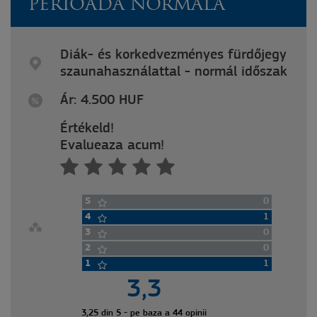
PERIOADĂ NORMALĂ
Diák- és korkedvezményes fürdőjegy
szaunahasználattal - normál időszak
Ár: 4.500 HUF
Értékeld!
Evalueaza acum!
5
0
4
1
3
0
2
0
1
1
3,3
3,25 din 5 - pe baza a 44 opinii