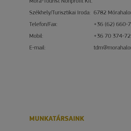
Móra-Tourist Nonprofit Kft.
Székhely/Turisztikai Iroda:
6782 Mórahalom
Telefon/Fax:
+36 (62) 660-
Mobil:
+36 70 374-7
E-mail:
tdm@morahalo
MUNKATÁRSAINK