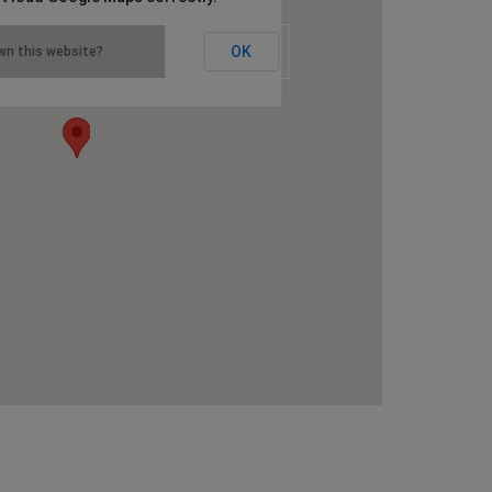
OK
wn this website?