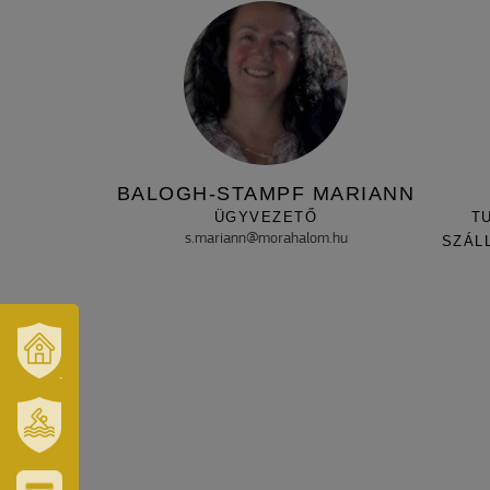
BALOGH-STAMPF MARIANN
ÜGYVEZETŐ
T
s.mariann@morahalom.hu
SZÁL
VÁROSUNK
ÉS
TÉRSÉGÜNK
SZT.
ERZSÉBET