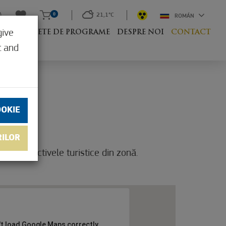
0
21,1°C
ROMÁN
give
UM
PACHETE DE PROGRAME
DESPRE NOI
CONTACT
t and
OOKIE
RILOR
u și obiectivele turistice din zonă.
't load Google Maps correctly.