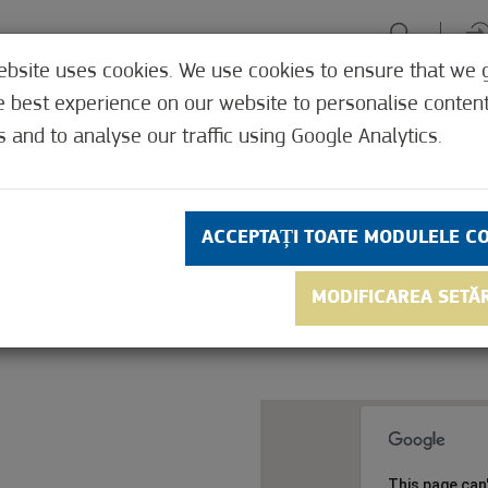
ebsite uses cookies. We use cookies to ensure that we 
PERIENȚE
FOCALIZARE VERDE
GYÓGYHELYEK
UNDE, C
e best experience on our website to personalise conten
s and to analyse our traffic using Google Analytics.
ACCEPTAȚI TOATE MODULELE C
 informații despre un subiect? Aveți propuneri, sugestii?
MODIFICAREA SETĂ
e să primiți cât mai multe informații despre orașul nostr
This page can