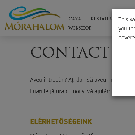
This w
CAZARE
RESTAURANTE
EX
you th
WEBSHOP
advert
CONTACT
Aveți întrebări? Ați dori să aveți mai multe
Luați legătura cu noi și vă ajutăm cu plăcer
ELÉRHETŐSÉGEINK