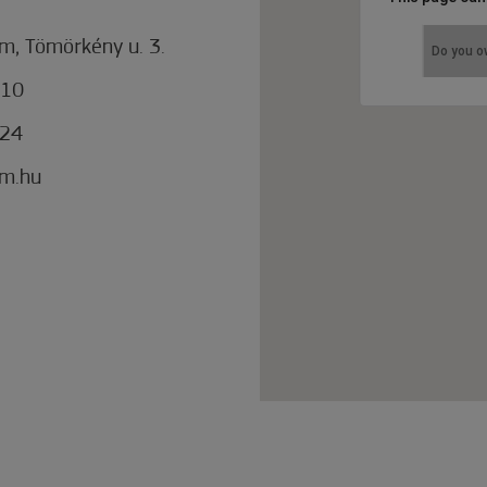
, Tömörkény u. 3.
Do you o
710
224
m.hu