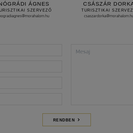
NÓGRÁDI ÁGNES
CSÁSZÁR DORK
URISZTIKAI SZERVEZŐ
TURISZTIKAI SZERVE
nogradiagnes@morahalom.hu
csaszardorka@morahalom.h
RENDBEN