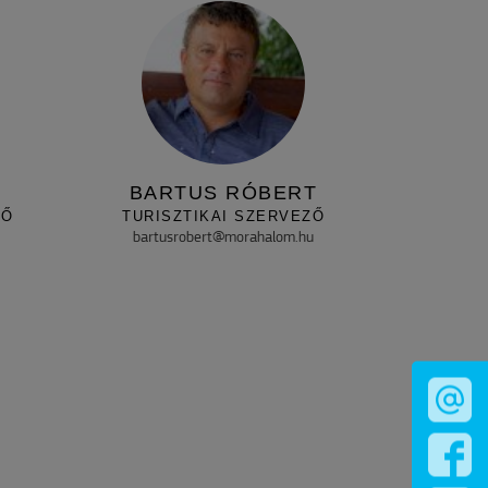
BARTUS RÓBERT
ZŐ
TURISZTIKAI SZERVEZŐ
bartusrobert@morahalom.hu