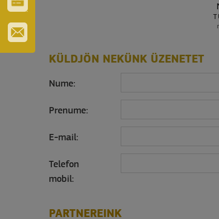
GYÓGYFÜRDŐ
VÁROS-
T
ÉS
TURISZTIKAI
KÁRTYA
IRATKOZZON
FEL
KÜLDJÖN NEKÜNK ÜZENETET
HÍRLEVELÜNKRE
Nume:
Prenume:
E-mail:
Telefon
mobil:
PARTNEREINK