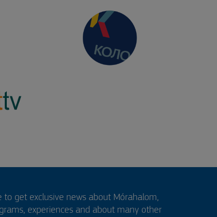
e to get exclusive news about Mórahalom,
ograms, experiences and about many other