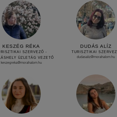
KESZÉG RÉKA
DUDÁS ALÍZ
URISZTIKAI SZERVEZŐ -
TURISZTIKAI SZERVE
dudasaliz@morahalom.hu
LÁSHELY ÜZLETÁG VEZETŐ
keszegreka@morahalom.hu