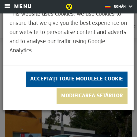
MENU
ROMÁN
This website uses cookies. We use cookies to
ensure that we give you the best experience on
0
36,1°C
our website to personalise content and adverts
and to analyse our traffic using Google
ACASĂ
Analytics.
UNDE, CUM
UNDE, CUM
ACCEPTAȚI TOATE MODULELE COOKIE
MODIFICAREA SETĂRILOR