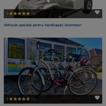
5
(2)
Vehicule speciale pentru handicapați locomotori
5
(1)