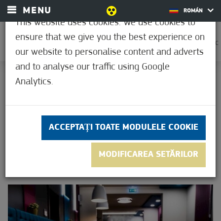
MENU
ROMÁN
This website uses cookies. We use cookies to
ensure that we give you the best experience on
0
22,2°C
our website to personalise content and adverts
and to analyse our traffic using Google
ACASĂ
Analytics.
RESTAURANTE
RESTAURANTE
ACCEPTAȚI TOATE MODULELE COOKIE
MODIFICAREA SETĂRILOR