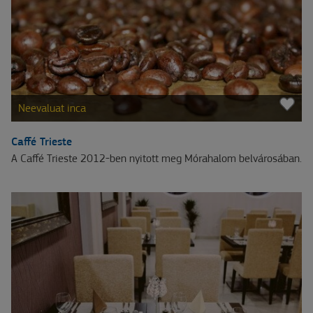
Neevaluat inca
Caffé Trieste
A Caffé Trieste 2012-ben nyitott meg Mórahalom belvárosában.