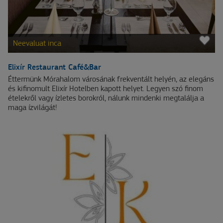
Neevaluat inca
Elixír Restaurant Café&Bar
Éttermünk Mórahalom városának frekventált helyén, az elegáns
és kifinomult Elixír Hotelben kapott helyet. Legyen szó finom
ételekről vagy ízletes borokról, nálunk mindenki megtalálja a
maga ízvilágát!