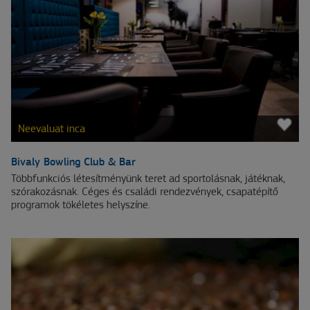
Neevaluat inca
Bivaly Bowling Club & Bar
Többfunkciós létesítményünk teret ad sportolásnak, játéknak,
szórakozásnak. Céges és családi rendezvények, csapatépítő
programok tökéletes helyszíne.