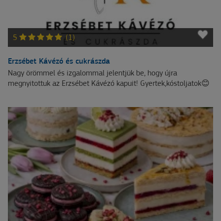
5
(1)
Erzsébet Kávézó és cukrászda
Nagy örömmel és izgalommal jelentjük be, hogy újra
megnyitottuk az Erzsébet Kávézó kapuit! Gyertek,kóstoljatok😊