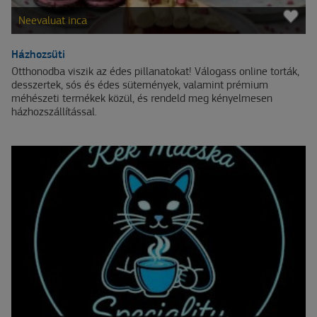
Neevaluat inca
Házhozsüti
Otthonodba viszik az édes pillanatokat! Válogass online torták,
desszertek, sós és édes sütemények, valamint prémium
méhészeti termékek közül, és rendeld meg kényelmesen
házhozszállítással.