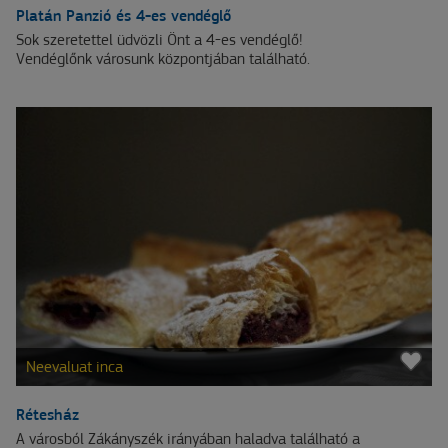
Platán Panzió és 4-es vendéglő
Sok szeretettel üdvözli Önt a 4-es vendéglő!
Vendéglőnk városunk központjában található.
Neevaluat inca
Rétesház
A városból Zákányszék irányában haladva található a