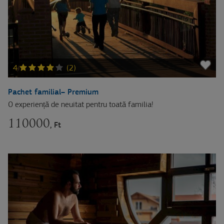
4
(2)
Pachet familial– Premium
O experiență de neuitat pentru toată familia!
110000
, Ft