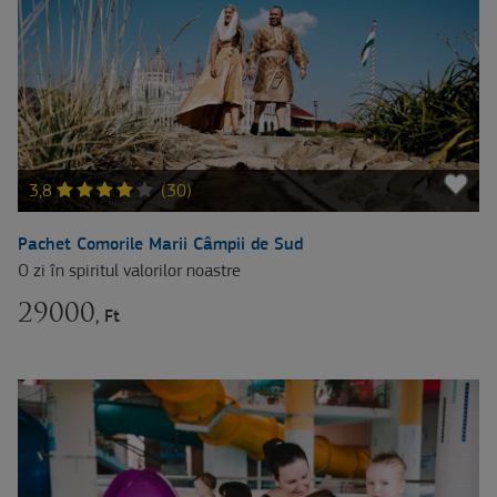
3,8
(30)
Pachet Comorile Marii Câmpii de Sud
O zi în spiritul valorilor noastre
29000
, Ft