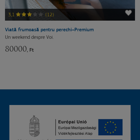
3,1
(12)
Viată frumoasă pentru perechi–Premium
Un weekend despre Voi.
80000
, Ft