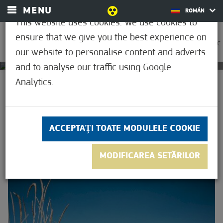
MENU
Pachete de
ROMÁN
This website uses cookies. We use cookies to
programe
ensure that we give you the best experience on
0
Programcsomagok egyénitől a
25,6°C
our website to personalise content and adverts
csoportos kikapcsolódásig
and to analyse our traffic using Google
Analytics.
ACASĂ
PACHETE DE PROGRAME
PACHETE DE PROGRAME
ACCEPTAȚI TOATE MODULELE COOKIE
MODIFICAREA SETĂRILOR