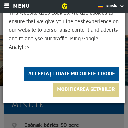
MENU
ROMÁN
This website uses cookies. We use cookies to
ensure that we give you the best experience on
0
37,2°C
our website to personalise content and adverts
and to analyse our traffic using Google
Analytics.
Neevaluat inca
ACCEPTAȚI TOATE MODULELE COOKIE
MODIFICAREA SETĂRILOR
ÎNCHIRIERE BARCĂ 30 DE
MINUTE
Csónak bérlés 30 perc