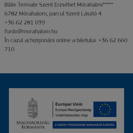
Băile Termale Szent Erzsébet Mórahalmi*****
6782 Mórahalom, parcul Szent László 4.
+36 62 281 039
furdo@morahalom.hu
În cazul achiziționării online a biletului: +36 62 660
710