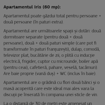
Apartamentul Iris (60 mp):
Apartamentul poate găzdui total pentru persoane +
două persoane (în paturi extra).
Apartamentul are următoarele spații și dotări: două
dormitoare separate (pentru două + două
persoane), două + două paturi simple (care pot fi
transformate în paturi franțuzești), dulap, comodă,
televizor plat, bucătărie de zii, o plită cu inducție
electrică, frigider, cuptor cu microunde, boiler apă
(pentru ceai), cafetieră, pahare, veselă, tacâmuri).
Are baie proprie (vană duș) + WC (inclus în baie).
Apartamentul are o grădină cu flori două bănci și o
masă acoperită care este ideal mai ales vara la
discuții pe înserată în compania unei sticle de vin.
La o distanță de 30 de metri este amenejat un