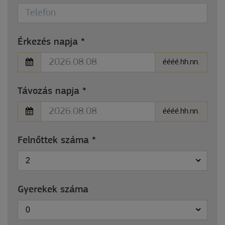
Érkezés napja
*
éééé.hh.nn.
Távozás napja
*
éééé.hh.nn.
Felnőttek száma
*
2
Gyerekek száma
0