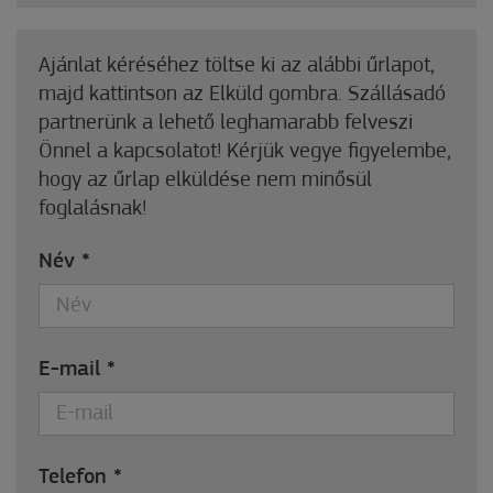
Ajánlat kéréséhez töltse ki az alábbi űrlapot,
majd kattintson az Elküld gombra. Szállásadó
partnerünk a lehető leghamarabb felveszi
Önnel a kapcsolatot! Kérjük vegye figyelembe,
hogy az űrlap elküldése nem minősül
foglalásnak!
Név
*
E-mail
*
Telefon
*