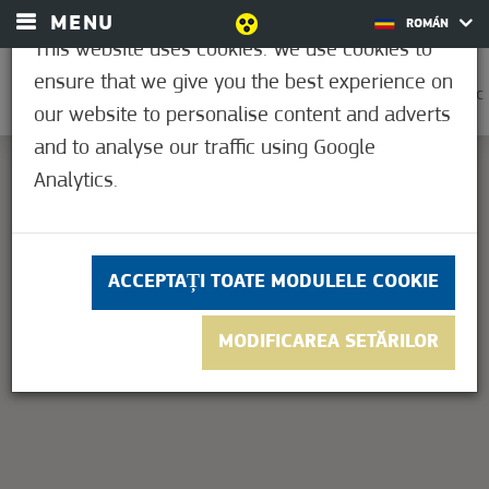
MENU
ROMÁN
This website uses cookies. We use cookies to
ensure that we give you the best experience on
0
26,2°C
our website to personalise content and adverts
and to analyse our traffic using Google
Analytics.
This page can't load Google Maps correctly.
OK
Do you own this website?
ACCEPTAȚI TOATE MODULELE COOKIE
MODIFICAREA SETĂRILOR