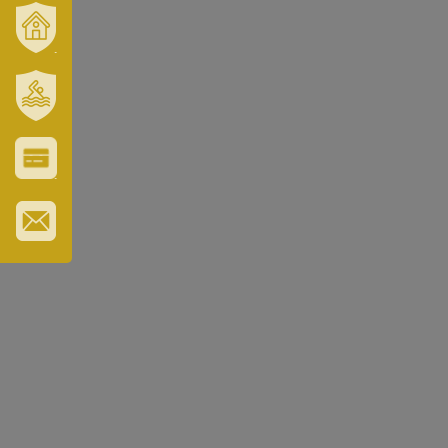
VÁROSUNK
ÉS
TÉRSÉGÜNK
SZT.
ERZSÉBET
GYÓGYFÜRDŐ
VÁROS-
ÉS
TURISZTIKAI
KÁRTYA
IRATKOZZON
FEL
HÍRLEVELÜNKRE