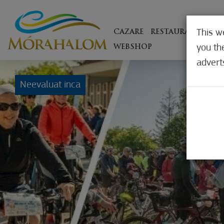
This w
CAZARE
RESTAURANTE
EX
you th
WEBSHOP
advert
Neevaluat inca