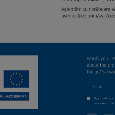
Așteptăm cu nerăbdare să
aventură de primăvară de 
Would you lik
about the pr
things? Subscr
E-mail
By providing y
news and offer