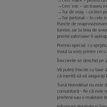
Cerc mare – pentru cicl
Cerc mic – un traseu ma
Tur de oraș – ciclism pe
Tur pietonal – în cele 
Puncte de reaprovizionare 
turelor, iar la linia de so
premii valoroase îi așteap
Premiu special: cu sprijinu
trasă la sorți printre cei 
Înscrierile se deschid pe
Vă puteți înscrie cu taxe
că merită să vă asigurați 
Turul Homokhat nu este do
comunitară - fie că este v
prietenii sau o realizare i
Informații detaliate și îns