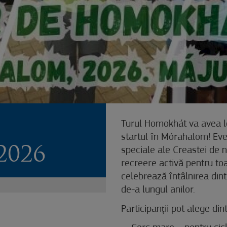
Turul Homokhát va avea l
startul în Mórahalom! Eve
026
speciale ale Creastei de ni
recreere activă pentru toa
celebrează întâlnirea din
de-a lungul anilor.
Participanții pot alege di