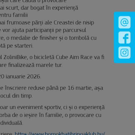
iștii care caută o provocare
i scurt, dar bogat în experiență
ntru familii
mai frumoase părți ale Creastei de nisip
vor ajuta participanții pe parcursul
sire, o medalie de finisher și o tombolă cu
tă pe starteri.
l ZoliniBike, o bicicletă Cube Aim Race va fi
care finalizează marele tur.
 20 ianuarie 2026.
 de înscriere reduse până pe 16 martie, așa
locul din timp.
ar un eveniment sportiv, ci și o experiență
orba de o ieșire în familie, o provocare cu
ndividuală.
criere:
https://www.homokhatibringaklub.hu/