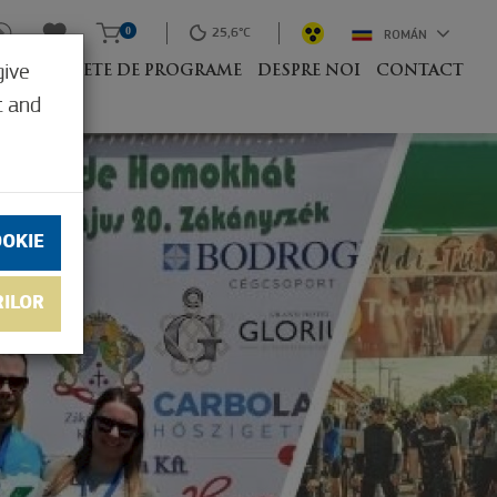
0
25,6°C
ROMÁN
give
UM
PACHETE DE PROGRAME
DESPRE NOI
CONTACT
t and
OOKIE
RILOR