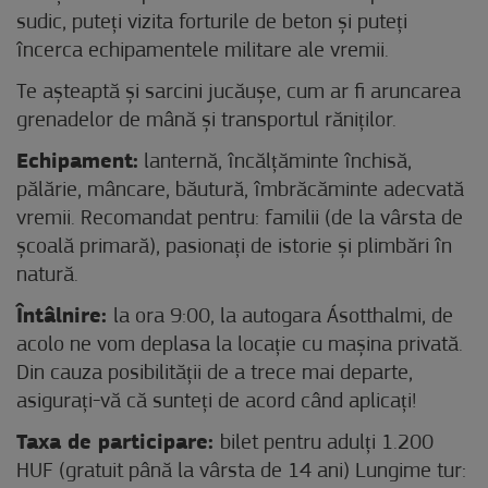
sudic, puteți vizita forturile de beton și puteți
încerca echipamentele militare ale vremii.
Te așteaptă și sarcini jucăușe, cum ar fi aruncarea
grenadelor de mână și transportul răniților.
Echipament:
lanternă, încălțăminte închisă,
pălărie, mâncare, băutură, îmbrăcăminte adecvată
vremii. Recomandat pentru: familii (de la vârsta de
școală primară), pasionați de istorie și plimbări în
natură.
Întâlnire:
la ora 9:00, la autogara Ásotthalmi, de
acolo ne vom deplasa la locație cu mașina privată.
Din cauza posibilității de a trece mai departe,
asigurați-vă că sunteți de acord când aplicați!
Taxa de participare:
bilet pentru adulți 1.200
HUF (gratuit până la vârsta de 14 ani) Lungime tur: