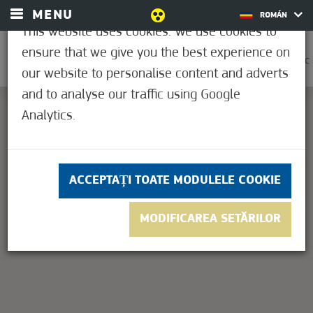
MENU
ROMÁN
This website uses cookies. We use cookies to
ensure that we give you the best experience on
0
27,8°C
our website to personalise content and adverts
and to analyse our traffic using Google
Analytics.
This page can't load Google Maps correctly.
OK
Do you own this website?
ACCEPTAȚI TOATE MODULELE COOKIE
MODIFICAREA SETĂRILOR